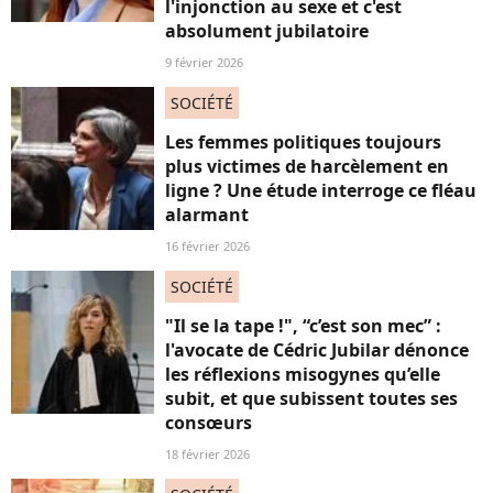
l'injonction au sexe et c'est
absolument jubilatoire
9 février 2026
SOCIÉTÉ
Les femmes politiques toujours
plus victimes de harcèlement en
ligne ? Une étude interroge ce fléau
alarmant
16 février 2026
SOCIÉTÉ
"Il se la tape !", “c’est son mec” :
l'avocate de Cédric Jubilar dénonce
les réflexions misogynes qu’elle
subit, et que subissent toutes ses
consœurs
18 février 2026