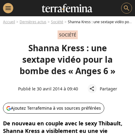
menu
search
Accueil
Dernières actus
Société
Shanna Kress : une sextape vidéo pour la bombe des « Anges 6 »
SOCIÉTÉ
Shanna Kress : une
sextape vidéo pour la
bombe des « Anges 6 »
Publié le 30 avril 2014 à 09:40
Partager
share
Ajoutez Terrafemina à vos sources préférées
De nouveau en couple avec le sexy Thibault,
Shanna Kress a visiblement eu une vie