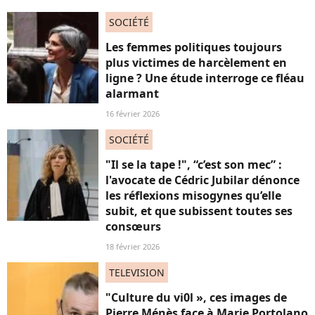
SOCIÉTÉ
Les femmes politiques toujours
plus victimes de harcèlement en
ligne ? Une étude interroge ce fléau
alarmant
16 février 2026
SOCIÉTÉ
"Il se la tape !", “c’est son mec” :
l'avocate de Cédric Jubilar dénonce
les réflexions misogynes qu’elle
subit, et que subissent toutes ses
consœurs
18 février 2026
TELEVISION
"Culture du vi0l », ces images de
Pierre Ménès face à Marie Portolano