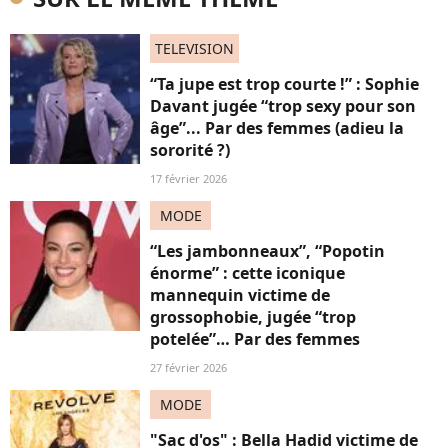
TELEVISION
“Ta jupe est trop courte !” : Sophie
Davant jugée “trop sexy pour son
âge”... Par des femmes (adieu la
sororité ?)
17 février 2026
MODE
“Les jambonneaux”, “Popotin
énorme” : cette iconique
mannequin victime de
grossophobie, jugée “trop
potelée”… Par des femmes
27 février 2026
MODE
"Sac d'os" : Bella Hadid victime de