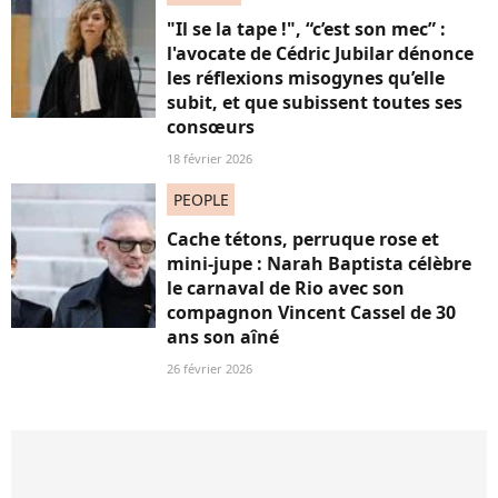
"Il se la tape !", “c’est son mec” :
l'avocate de Cédric Jubilar dénonce
les réflexions misogynes qu’elle
subit, et que subissent toutes ses
consœurs
18 février 2026
PEOPLE
Cache tétons, perruque rose et
mini-jupe : Narah Baptista célèbre
le carnaval de Rio avec son
compagnon Vincent Cassel de 30
ans son aîné
26 février 2026