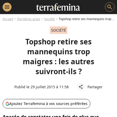
menu
search
Accueil
Dernières actus
Société
Topshop retire ses mannequins trop maigres : les autres suivront-ils ?
SOCIÉTÉ
Topshop retire ses
mannequins trop
maigres : les autres
suivront-ils ?
Publié le 29 juillet 2015 à 11:58
Partager
share
Ajoutez Terrafemina à vos sources préférées
Agacée de constater une fois de plus que