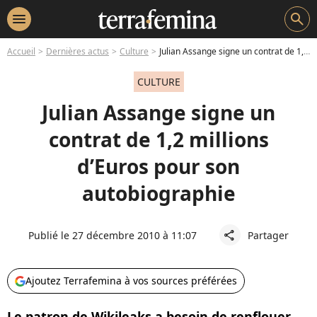
menu
search
Accueil
Dernières actus
Culture
Julian Assange signe un contrat de 1,2 millions d’Euros pour son autobiographie
CULTURE
Julian Assange signe un
contrat de 1,2 millions
d’Euros pour son
autobiographie
Publié le 27 décembre 2010 à 11:07
Partager
share
Ajoutez Terrafemina à vos sources préférées
Le patron de Wikileaks a besoin de renflouer