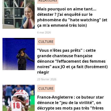
RELATIONS
Mais pourquoi on aime tant...
détester ? J'ai enquêté sur le
phénomène du "hate watching" (et
ça m'a emmené très loin)
6 mai 2026
CULTURE
"Vous n'êtes pas prêts" : cette
grande chanteuse française
dénonce “l’effacement des femmes
noires” aux JO et ça fait (forcément)
réagir
23 février 2026
CULTURE
France-Angleterre : ce buteur star
dénonce le "jeu de la virilité", on
décrypte ses mots pas très "frères