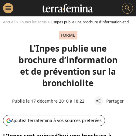
menu
search
Accueil
Toutes les actus
L'Inpes publie une brochure d’information et de prévention sur la bronchiolite
FORME
L'Inpes publie une
brochure d’information
et de prévention sur la
bronchiolite
Publié le 17 décembre 2010 à 18:22
Partager
share
Ajoutez Terrafemina à vos sources préférées
L'Inpes sort aujourd'hui une brochure à