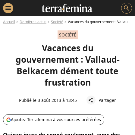
menu
search
Accueil
Dernières actus
Société
Vacances du gouvernement : Vallaud-Belkacem dément toute frustration
SOCIÉTÉ
Vacances du
gouvernement : Vallaud-
Belkacem dément toute
frustration
Publié le 3 août 2013 à 13:45
Partager
share
Ajoutez Terrafemina à vos sources préférées
Quinze jours de congé seulement, avec des