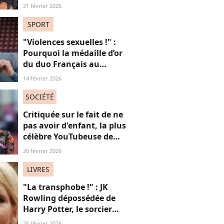
pleine Ligue des
21 février 2026
Champions
SPORT
"Violences sexuelles !" :
Pourquoi la médaille d’or
du duo Français au
patinage aux JO fait
14 février 2026
polémique
SOCIÉTÉ
Critiquée sur le fait de ne
pas avoir d'enfant, la plus
célèbre YouTubeuse de
France répond aux
20 février 2026
"mascus" à la "virilité
fragile"
LIVRES
"La transphobe !" : JK
Rowling dépossédée de
Harry Potter, le sorcier
appartient il aux fans ?
25 février 2026