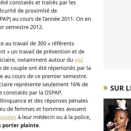
té constatés et traités par les
sécurité de proximité de
PAP) au cours de l’année 2011. On en
er semestre 2012.
e au travail de 300 « référents
nt « un travail de prévention et de
udiciaire, notamment autour du
viol
 de couple ont été répertoriés par la
ne au cours de ce premier semestre.
iciaire représente seulement 16% de
SUR 
ce constatés par la DSPAP.
délinquance et des réponses pénales
s peu de femmes et hommes avouent
jugales
à leur médecin ou à la police,
à
porter plainte
.