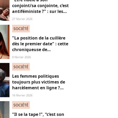
conjoint/sa conjointe, c’est
antiféministe ?" : sur les
réseaux sociaux, cette
27 février 2026
question fait débat
SOCIÉTÉ
"La position de la cuillère
dès le premier date" : cette
chroniqueuse de
Quotidien s'amuse de
9 février 2026
l'injonction au sexe et c'est
absolument jubilatoire
SOCIÉTÉ
Les femmes politiques
toujours plus victimes de
harcèlement en ligne ?
Une étude interroge ce
16 février 2026
fléau alarmant
SOCIÉTÉ
"Il se la tape !", “c’est son