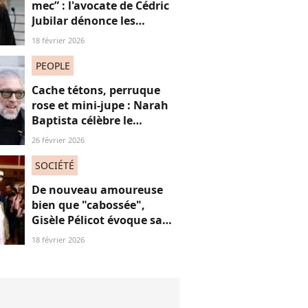
mec” : l'avocate de Cédric
Jubilar dénonce les
réflexions misogynes
18 février 2026
qu’elle subit, et que
subissent toutes ses
PEOPLE
consœurs
Cache tétons, perruque
rose et mini-jupe : Narah
Baptista célèbre le
carnaval de Rio avec son
26 février 2026
compagnon Vincent Cassel
de 30 ans son aîné
SOCIÉTÉ
De nouveau amoureuse
bien que "cabossée",
Gisèle Pélicot évoque sa
nouvelle vie avec
18 février 2026
émotions