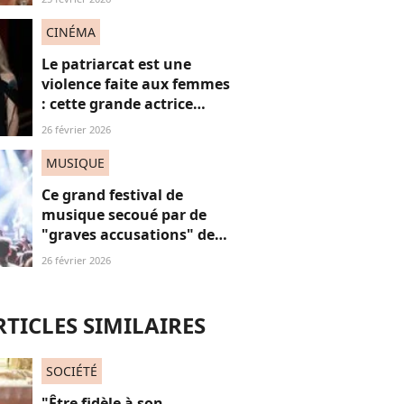
Radio France se
questionne
CINÉMA
Le patriarcat est une
violence faite aux femmes
: cette grande actrice
française dénonce en
26 février 2026
direct à la télévision
MUSIQUE
Ce grand festival de
musique secoué par de
"graves accusations" de
violences sexistes et
26 février 2026
sexuelles
RTICLES SIMILAIRES
SOCIÉTÉ
"Être fidèle à son