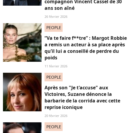
compagnon Vincent Cassel de 30
ans son aîné
26 février 2026
PEOPLE
“Va te faire f**tre” : Margot Robbie
a remis un acteur à sa place après
qu’il lui a conseillé de perdre du
poids
11 février 2026
PEOPLE
Après son "Je t'accuse" aux
Victoires, Suzane dénonce la
barbarie de la corrida avec cette
reprise iconique
20 février 2026
PEOPLE