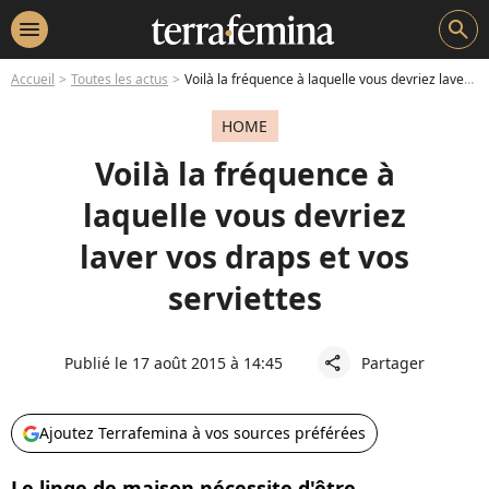
menu
search
Accueil
Toutes les actus
Voilà la fréquence à laquelle vous devriez laver vos draps et vos serviettes
HOME
Voilà la fréquence à
laquelle vous devriez
laver vos draps et vos
serviettes
Publié le 17 août 2015 à 14:45
Partager
share
Ajoutez Terrafemina à vos sources préférées
Le linge de maison nécessite d'être