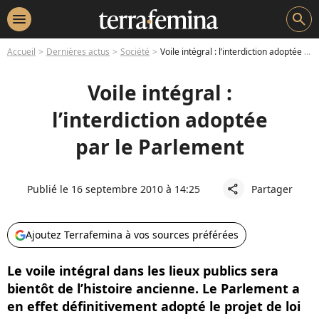
menu
search
Accueil
Dernières actus
Société
Voile intégral : l’interdiction adoptée par le Parlement
Voile intégral :
l’interdiction adoptée
par le Parlement
Publié le 16 septembre 2010 à 14:25
Partager
share
Ajoutez Terrafemina à vos sources préférées
Le voile intégral dans les lieux publics sera
bientôt de l’histoire ancienne. Le Parlement a
en effet définitivement adopté le projet de loi