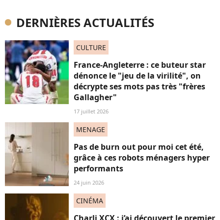
DERNIÈRES ACTUALITÉS
CULTURE
France-Angleterre : ce buteur star
dénonce le "jeu de la virilité", on
décrypte ses mots pas très "frères
Gallagher"
17 juillet 2026
MENAGE
Pas de burn out pour moi cet été,
grâce à ces robots ménagers hyper
performants
24 juin 2026
CINÉMA
Charli XCX : j’ai découvert le premier