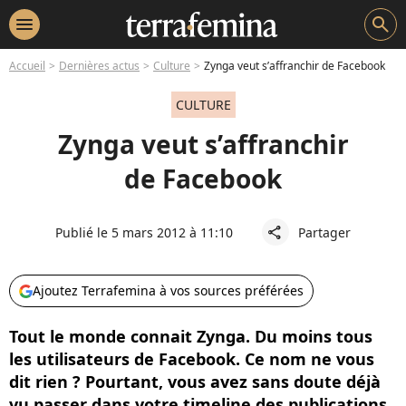
menu
search
Accueil
Dernières actus
Culture
Zynga veut s’affranchir de Facebook
CULTURE
Zynga veut s’affranchir
de Facebook
Publié le 5 mars 2012 à 11:10
Partager
share
Ajoutez Terrafemina à vos sources préférées
Tout le monde connait Zynga. Du moins tous
les utilisateurs de Facebook. Ce nom ne vous
dit rien ? Pourtant, vous avez sans doute déjà
vu passer dans votre timeline des publications