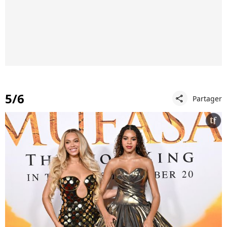
5/6
Partager
share