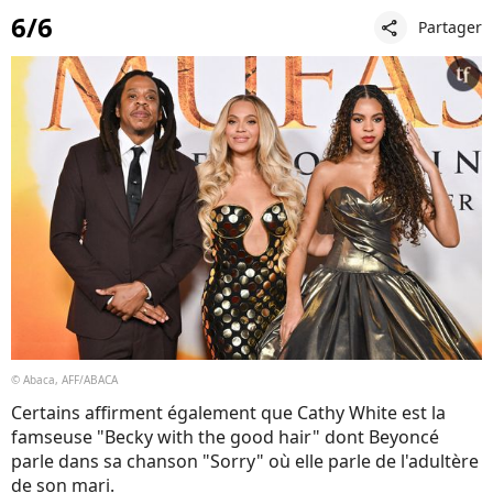
6/6
Partager
share
© Abaca, AFF/ABACA
Certains affirment également que Cathy White est la
famseuse "Becky with the good hair" dont Beyoncé
parle dans sa chanson "Sorry" où elle parle de l'adultère
de son mari.