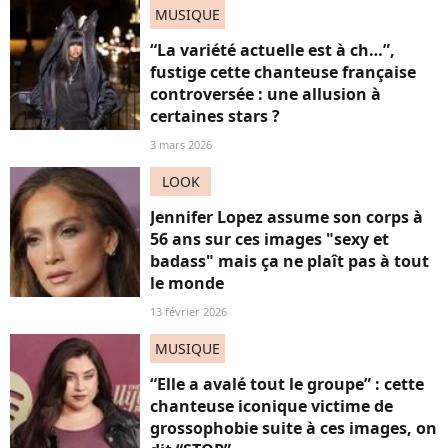
MUSIQUE
“La variété actuelle est à ch…”,
fustige cette chanteuse française
controversée : une allusion à
certaines stars ?
3 mars 2026
LOOK
Jennifer Lopez assume son corps à
56 ans sur ces images "sexy et
badass" mais ça ne plaît pas à tout
le monde
13 février 2026
MUSIQUE
“Elle a avalé tout le groupe” : cette
chanteuse iconique victime de
grossophobie suite à ces images, on