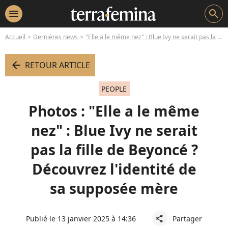
menu
search
Accueil
Dernières news
"Elle a le même nez" : Blue Ivy ne serait pas la fille de Beyoncé ? Découvrez l'identité de sa supposée mère
arrow_left
RETOUR ARTICLE
PEOPLE
Photos : "Elle a le même
nez" : Blue Ivy ne serait
pas la fille de Beyoncé ?
Découvrez l'identité de
sa supposée mère
Publié le 13 janvier 2025 à 14:36
Partager
share