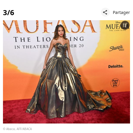
3/6
Partager
share
© Abaca, AFF/ABACA