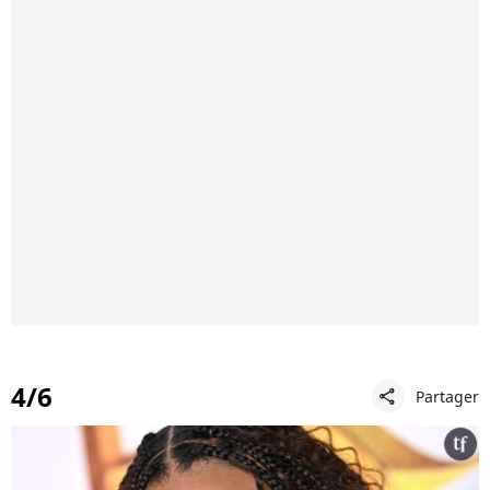
4/6
Partager
share