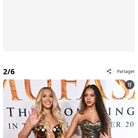
2/6
Partager
share