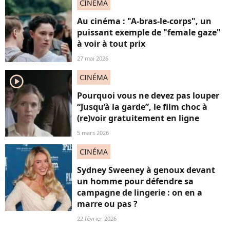
CINÉMA
Au cinéma : "A-bras-le-corps", un
puissant exemple de "female gaze"
à voir à tout prix
27 mai 2026
CINÉMA
player2
Pourquoi vous ne devez pas louper
“Jusqu’à la garde”, le film choc à
(re)voir gratuitement en ligne
5 mars 2026
CINÉMA
Sydney Sweeney à genoux devant
un homme pour défendre sa
campagne de lingerie : on en a
marre ou pas ?
22 février 2026