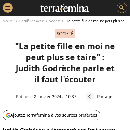
menu
search
Accueil
Dernières actus
Société
"La petite fille en moi ne peut plus se taire" : Judith Godrèche parle et il faut l'écouter
SOCIÉTÉ
"La petite fille en moi ne
peut plus se taire" :
Judith Godrèche parle et
il faut l'écouter
Publié le 8 janvier 2024 à 10:37
Partager
share
Ajoutez Terrafemina à vos sources préférées
Judith Godrèche a témoigné sur Instagram