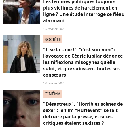
Les femmes politiques toujours
plus victimes de harcèlement en
ligne ? Une étude interroge ce fléau
alarmant
16 février 2026
SOCIÉTÉ
"Il se la tape !", “c’est son mec” :
l'avocate de Cédric Jubilar dénonce
les réflexions misogynes qu’elle
subit, et que subissent toutes ses
consœurs
18 février 2026
CINÉMA
"Désastreux", "Horribles scènes de
sexe" : le film "Hurlevent" se fait
détruire par la presse, et si ces
critiques étaient sexistes ?