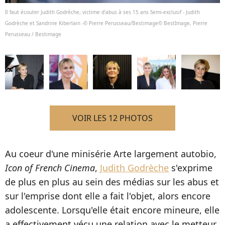
Il faut écouter Judith Godrèche, victime d'abus à ses 15 ans Semi-exclusif - Judith
Godrèche et Sandrine Kiberlain -© Pierre Perusseau/Bestimage© BestImage, Pierre
Perusseau / Bestimage
VOIR LES 12 PHOTOS
Au coeur d'une minisérie Arte largement autobio,
Icon of French Cinema
,
Judith Godrèche
s'exprime
de plus en plus au sein des médias sur les abus et
sur l'emprise dont elle a fait l'objet, alors encore
adolescente. Lorsqu'elle était encore mineure, elle
a effectivement vécu une relation avec le metteur