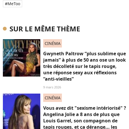
#MeToo
SUR LE MÊME THÈME
CINÉMA
Gwyneth Paltrow “plus sublime que
jamais” à plus de 50 ans ose un look
très décolleté sur le tapis rouge,
une réponse sexy aux réflexions
“anti-vieilles”
9 mars 2026
CINÉMA
Vous avez dit "sexisme intériorisé" ?
Angelina Jolie a 8 ans de plus que
Louis Garrel, son compagnon de
tapis rouges, et ça dérange... les