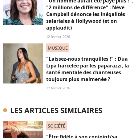
"Un homme aurait été payé plus !",
"2 millions de différence" : Neve
Campbell dénonce les inégalités
salariales à Hollywood (et on
applaudit)
12 février 2026
MUSIQUE
"Laissez-nous tranquilles !" : Dua
Lipa harcelée par les paparazzi, la
santé mentale des chanteuses
toujours plus malmenée ?
12 février 2026
LES ARTICLES SIMILAIRES
SOCIÉTÉ
"Être fidèle à son conjoint/sa