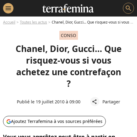
menu
search
Accueil
Toutes les actus
Chanel, Dior, Gucci... Que risquez-vous si vous achetez une contrefaçon ?
CONSO
Chanel, Dior, Gucci... Que
risquez-vous si vous
achetez une contrefaçon
?
Publié le 19 juillet 2010 à 09:00
Partager
share
Ajoutez Terrafemina à vos sources préférées
Vous vous apprêtez peut-être à partir en