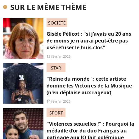
SUR LE MÊME THÈME
SOCIÉTÉ
Gisèle Pélicot : "si j'avais eu 20 ans
de moins je n'aurai peut-être pas
osé refuser le huis-clos"
12 février 2026
STAR
"Reine du monde" : cette artiste
domine les Victoires de la Musique
(n'en déplaise aux rageux)
14 février 2026
SPORT
"Violences sexuelles !" : Pourquoi la
médaille d’or du duo Français au
patinage aux JO fait polémique