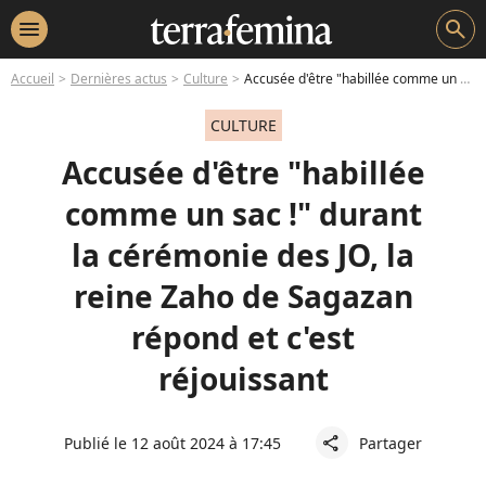
menu
search
Accueil
Dernières actus
Culture
Accusée d'être "habillée comme un sac !" durant la cérémonie des JO, la reine Zaho de Sagazan répond et c'est réjouissant
CULTURE
Accusée d'être "habillée
comme un sac !" durant
la cérémonie des JO, la
reine Zaho de Sagazan
répond et c'est
réjouissant
Publié le 12 août 2024 à 17:45
Partager
share