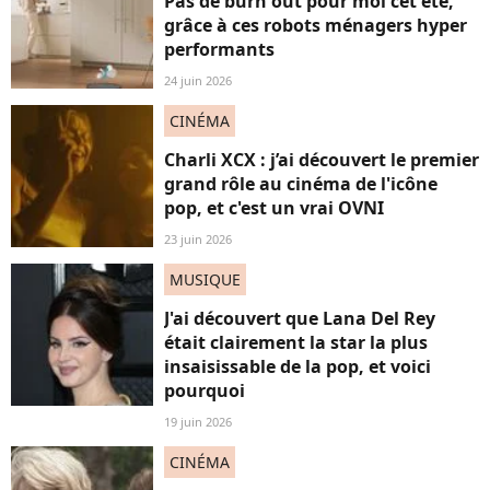
Pas de burn out pour moi cet été,
grâce à ces robots ménagers hyper
performants
24 juin 2026
CINÉMA
Charli XCX : j’ai découvert le premier
grand rôle au cinéma de l'icône
pop, et c'est un vrai OVNI
23 juin 2026
MUSIQUE
J'ai découvert que Lana Del Rey
était clairement la star la plus
insaisissable de la pop, et voici
pourquoi
19 juin 2026
CINÉMA