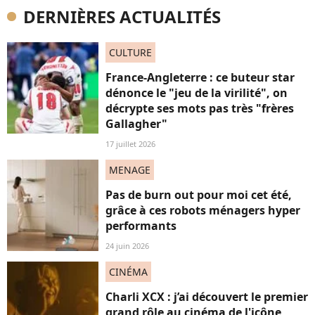
DERNIÈRES ACTUALITÉS
CULTURE
France-Angleterre : ce buteur star
dénonce le "jeu de la virilité", on
décrypte ses mots pas très "frères
Gallagher"
17 juillet 2026
MENAGE
Pas de burn out pour moi cet été,
grâce à ces robots ménagers hyper
performants
24 juin 2026
CINÉMA
Charli XCX : j’ai découvert le premier
grand rôle au cinéma de l'icône