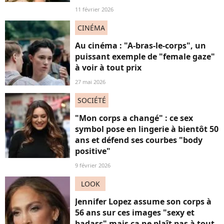
11 février 2026
CINÉMA
Au cinéma : "A-bras-le-corps", un
puissant exemple de "female gaze"
à voir à tout prix
27 mai 2026
SOCIÉTÉ
"Mon corps a changé" : ce sex
symbol pose en lingerie à bientôt 50
ans et défend ses courbes "body
positive"
9 février 2026
LOOK
Jennifer Lopez assume son corps à
56 ans sur ces images "sexy et
badass" mais ça ne plaît pas à tout