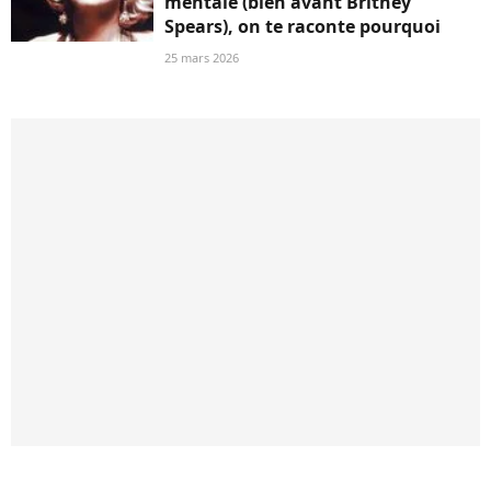
mentale (bien avant Britney
Spears), on te raconte pourquoi
25 mars 2026