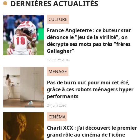
DERNIÈRES ACTUALITÉS
CULTURE
France-Angleterre : ce buteur star
dénonce le "jeu de la virilité", on
décrypte ses mots pas très "frères
Gallagher"
17 juillet 2026
MENAGE
Pas de burn out pour moi cet été,
grâce à ces robots ménagers hyper
performants
24 juin 2026
CINÉMA
Charli XCX : j’ai découvert le premier
grand rôle au cinéma de l'icône