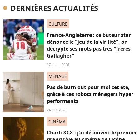
DERNIÈRES ACTUALITÉS
CULTURE
France-Angleterre : ce buteur star
dénonce le "jeu de la virilité", on
décrypte ses mots pas très "frères
Gallagher"
17 juillet 2026
MENAGE
Pas de burn out pour moi cet été,
grâce à ces robots ménagers hyper
performants
24 juin 2026
CINÉMA
Charli XCX : j’ai découvert le premier
grand rôle au cinéma de l'icône