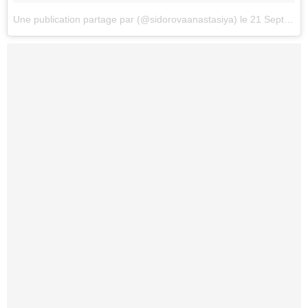
Une publication partage par (@sidorovaanastasiya)
le
21 Sept. 2017 3h09 PDT