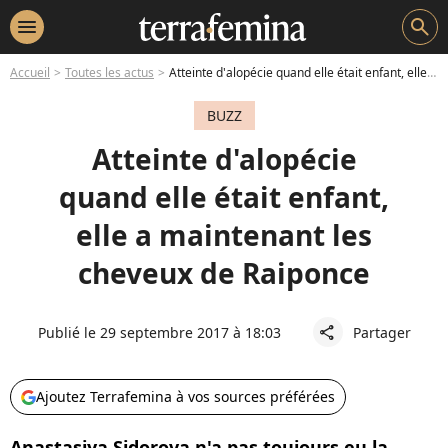
menu
search
Accueil
Toutes les actus
Atteinte d'alopécie quand elle était enfant, elle a maintenant les cheveux de Raiponce
BUZZ
Atteinte d'alopécie
quand elle était enfant,
elle a maintenant les
cheveux de Raiponce
Publié le 29 septembre 2017 à 18:03
Partager
share
Ajoutez Terrafemina à vos sources préférées
Anastasiya Sidorova n'a pas toujours eu la