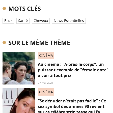
MOTS CLÉS
Buzz
Santé
Cheveux
News Essentielles
SUR LE MÊME THÈME
CINÉMA
Au cinéma : "A-bras-le-corps", un
puissant exemple de "female gaze"
à voir à tout prix
27 mai 2026
CINÉMA
“Se dénuder n'était pas facile” : Ce
sex symbol des années 90 revient
sur ce célèbre strip tease qui l’a