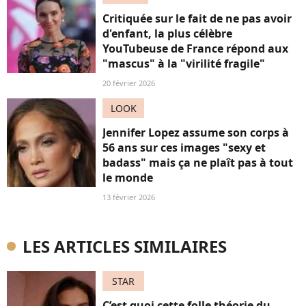
Critiquée sur le fait de ne pas avoir
d'enfant, la plus célèbre
YouTubeuse de France répond aux
"mascus" à la "virilité fragile"
20 février 2026
LOOK
Jennifer Lopez assume son corps à
56 ans sur ces images "sexy et
badass" mais ça ne plaît pas à tout
le monde
13 février 2026
LES ARTICLES SIMILAIRES
STAR
C’est quoi cette folle théorie du