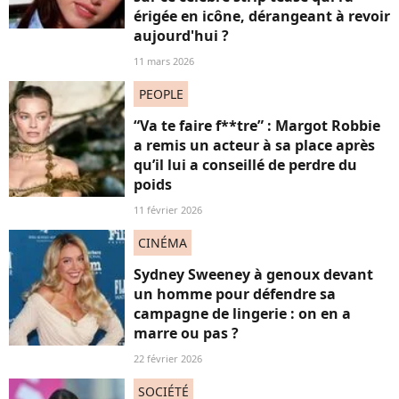
érigée en icône, dérangeant à revoir
aujourd'hui ?
11 mars 2026
PEOPLE
“Va te faire f**tre” : Margot Robbie
a remis un acteur à sa place après
qu’il lui a conseillé de perdre du
poids
11 février 2026
CINÉMA
Sydney Sweeney à genoux devant
un homme pour défendre sa
campagne de lingerie : on en a
marre ou pas ?
22 février 2026
SOCIÉTÉ