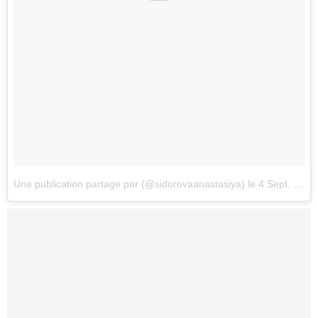
Une publication partage par (@sidorovaanastasiya)
le
4 Sept. 2017 2h36 PDT