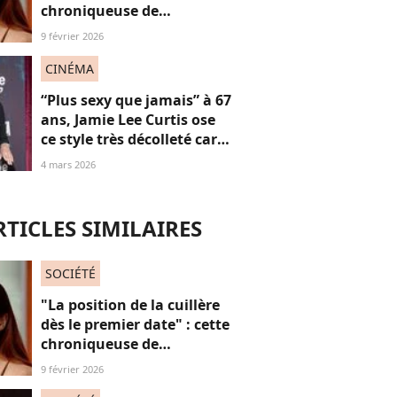
chroniqueuse de
Quotidien s'amuse de
9 février 2026
l'injonction au sexe et c'est
absolument jubilatoire
CINÉMA
“Plus sexy que jamais” à 67
ans, Jamie Lee Curtis ose
ce style très décolleté car
“les femmes n’ont pas de
4 mars 2026
date de péremption”
RTICLES SIMILAIRES
SOCIÉTÉ
"La position de la cuillère
dès le premier date" : cette
chroniqueuse de
Quotidien s'amuse de
9 février 2026
l'injonction au sexe et c'est