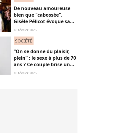
De nouveau amoureuse
bien que "cabossée",
Gisèle Pélicot évoque sa
nouvelle vie avec
18 février 2026
émotions
SOCIÉTÉ
“On se donne du plaisir,
plein” : le sexe à plus de 70
ans ? Ce couple brise un
non-dit sur ces images
10 février 2026
“jubilatoires”