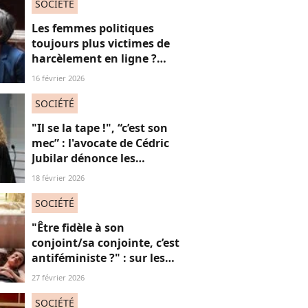
absolument jubilatoire
SOCIÉTÉ
Les femmes politiques
toujours plus victimes de
harcèlement en ligne ?
Une étude interroge ce
16 février 2026
fléau alarmant
SOCIÉTÉ
"Il se la tape !", “c’est son
mec” : l'avocate de Cédric
Jubilar dénonce les
réflexions misogynes
18 février 2026
qu’elle subit, et que
subissent toutes ses
SOCIÉTÉ
consœurs
"Être fidèle à son
conjoint/sa conjointe, c’est
antiféministe ?" : sur les
réseaux sociaux, cette
27 février 2026
question fait débat
SOCIÉTÉ