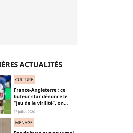
ÈRES ACTUALITÉS
CULTURE
France-Angleterre : ce
buteur star dénonce le
"jeu de la virilité", on
décrypte ses mots pas très
17 juillet 2026
"frères Gallagher"
MENAGE