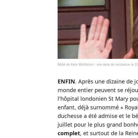
Bébé de Kate Middleton : une date de naissance le 22 
ENFIN
. Après une dizaine de j
monde entier peuvent se réjoui
l'hôpital londonien St Mary p
enfant, déjà surnommé « Royal 
duchesse a été admise et le bé
juillet pour le plus grand bon
complet
, et surtout de la Rei