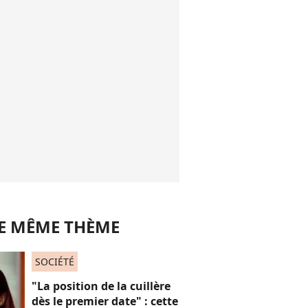
LE MÊME THÈME
SOCIÉTÉ
"La position de la cuillère
dès le premier date" : cette