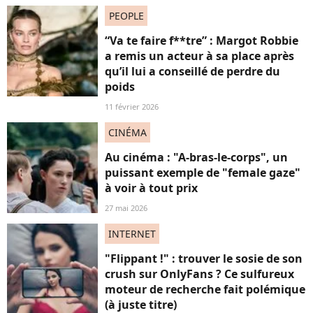
PEOPLE
“Va te faire f**tre” : Margot Robbie
a remis un acteur à sa place après
qu’il lui a conseillé de perdre du
poids
11 février 2026
CINÉMA
Au cinéma : "A-bras-le-corps", un
puissant exemple de "female gaze"
à voir à tout prix
27 mai 2026
INTERNET
"Flippant !" : trouver le sosie de son
crush sur OnlyFans ? Ce sulfureux
moteur de recherche fait polémique
(à juste titre)