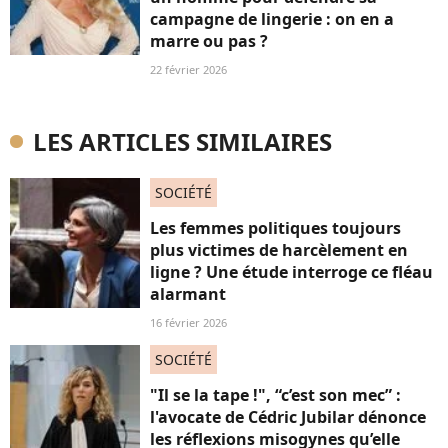
campagne de lingerie : on en a
marre ou pas ?
22 février 2026
LES ARTICLES SIMILAIRES
SOCIÉTÉ
Les femmes politiques toujours
plus victimes de harcèlement en
ligne ? Une étude interroge ce fléau
alarmant
16 février 2026
SOCIÉTÉ
"Il se la tape !", “c’est son mec” :
l'avocate de Cédric Jubilar dénonce
les réflexions misogynes qu’elle