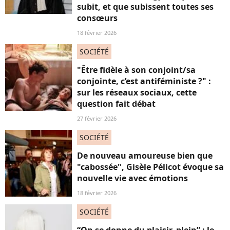
subit, et que subissent toutes ses
consœurs
18 février 2026
SOCIÉTÉ
"Être fidèle à son conjoint/sa
conjointe, c’est antiféministe ?" :
sur les réseaux sociaux, cette
question fait débat
27 février 2026
SOCIÉTÉ
De nouveau amoureuse bien que
"cabossée", Gisèle Pélicot évoque sa
nouvelle vie avec émotions
18 février 2026
SOCIÉTÉ
“On se donne du plaisir, plein” : le