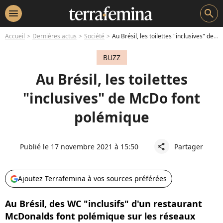
menu
search
Accueil
Dernières actus
Société
Au Brésil, les toilettes "inclusives" de McDo font polémique
BUZZ
Au Brésil, les toilettes
"inclusives" de McDo font
polémique
Publié le 17 novembre 2021 à 15:50
Partager
share
Ajoutez Terrafemina à vos sources préférées
Au Brésil, des WC "inclusifs" d'un restaurant
McDonalds font polémique sur les réseaux