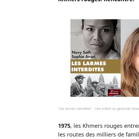
"Les larmes interdites" : Une enfant du génocide té
1975
, les Khmers rouges ent
les routes des milliers de fam