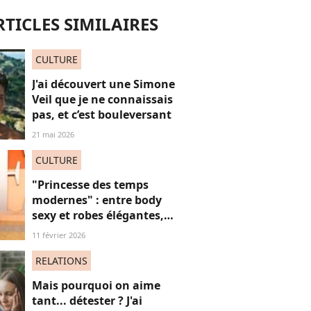
aux réflexions “anti-
vieilles”
RTICLES SIMILAIRES
CULTURE
J'ai découvert une Simone
Veil que je ne connaissais
pas, et c’est bouleversant
21 mai 2026
CULTURE
"Princesse des temps
modernes" : entre body
sexy et robes élégantes,
cette popstar iconique
11 février 2026
"sidérante" sur ces photos
de "diva" absolue
RELATIONS
Mais pourquoi on aime
tant... détester ? J'ai