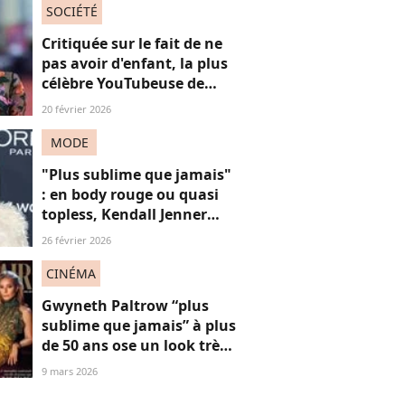
témoigne
SOCIÉTÉ
Critiquée sur le fait de ne
pas avoir d'enfant, la plus
célèbre YouTubeuse de
France répond aux
20 février 2026
"mascus" à la "virilité
fragile"
MODE
"Plus sublime que jamais"
: en body rouge ou quasi
topless, Kendall Jenner
sidère ses fans sur ces
26 février 2026
photos
CINÉMA
Gwyneth Paltrow “plus
sublime que jamais” à plus
de 50 ans ose un look très
décolleté sur le tapis
9 mars 2026
rouge, une réponse sexy