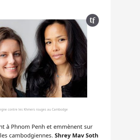
moigne contre les Khmers rouges au Cambodge
rent à Phnom Penh et emmènent sur
illes cambodgiennes.
Shrey Mav Soth