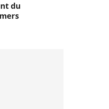
ant du
hmers