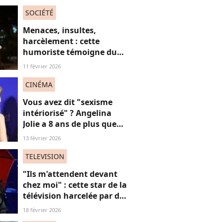
SOCIÉTÉ
Menaces, insultes,
harcèlement : cette
humoriste témoigne du
sort des femmes sur les
11 février 2026
réseaux sociaux
CINÉMA
Vous avez dit "sexisme
intériorisé" ? Angelina
Jolie a 8 ans de plus que
Louis Garrel, son
13 février 2026
compagnon de tapis
rouges, et ça dérange... les
TELEVISION
femmes plus jeunes
"Ils m'attendent devant
chez moi" : cette star de la
télévision harcelée par des
admirateurs beaucoup
18 février 2026
trop intrusifs, elle