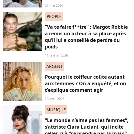
27 mai 2026
PEOPLE
“Va te faire f**tre” : Margot Robbie
a remis un acteur à sa place après
qu’il lui a conseillé de perdre du
poids
11 février 2026
ARGENT
Pourquoi le coiffeur coûte autant
aux femmes ? On a enquêté, et on
t'explique comment agir
20 avril 2026
MUSIQUE
“Le monde n’aime pas les femmes”,
s’attriste Clara Luciani, qui incite
celles-ci à “se prendre par la main”