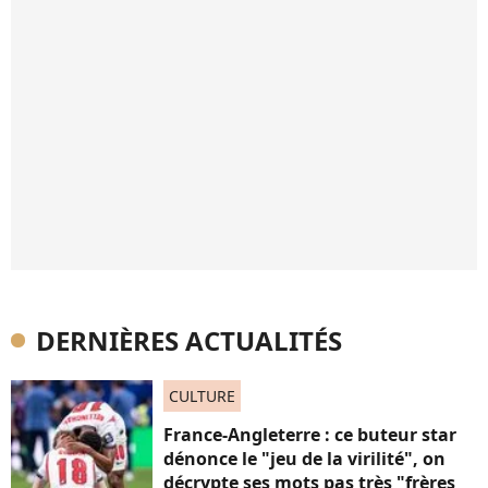
DERNIÈRES ACTUALITÉS
CULTURE
France-Angleterre : ce buteur star
dénonce le "jeu de la virilité", on
décrypte ses mots pas très "frères