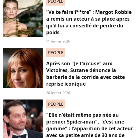
PEOPLE
“Va te faire f**tre” : Margot Robbie
a remis un acteur à sa place après
qu’il lui a conseillé de perdre du
poids
11 février 2026
PEOPLE
Après son "Je t'accuse" aux
Victoires, Suzane dénonce la
barbarie de la corrida avec cette
reprise iconique
20 février 2026
PEOPLE
"Elle n'était même pas née au
premier Spider-man", "c'est une
gamine" : l'apparition de cet acteur
avec sa petite amie de 30 ans de