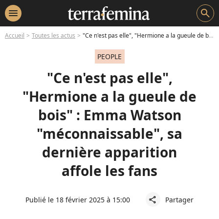
menu
search
Accueil
Toutes les actus
"Ce n'est pas elle", "Hermione a la gueule de bois" : Emma Watson "méconnaissable", sa dernière apparition affole les fans
PEOPLE
"Ce n'est pas elle",
"Hermione a la gueule de
bois" : Emma Watson
"méconnaissable", sa
dernière apparition
affole les fans
Publié le 18 février 2025 à 15:00
Partager
share