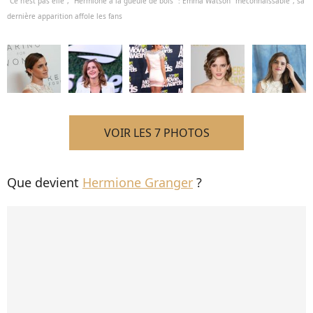
"Ce n'est pas elle", "Hermione a la gueule de bois" : Emma Watson "méconnaissable", sa
dernière apparition affole les fans
VOIR LES 7 PHOTOS
Que devient
Hermione Granger
?