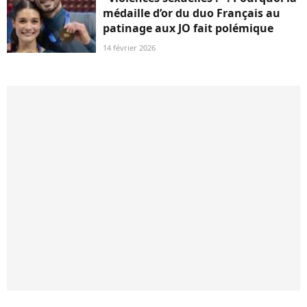
médaille d’or du duo Français au
patinage aux JO fait polémique
14 février 2026