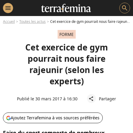
menu
search
Accueil
Toutes les actus
Cet exercice de gym pourrait nous faire rajeunir (selon les experts)
FORME
Cet exercice de gym
pourrait nous faire
rajeunir (selon les
experts)
Publié le 30 mars 2017 à 16:30
Partager
share
Ajoutez Terrafemina à vos sources préférées
Faire du sport comporte de nombreux