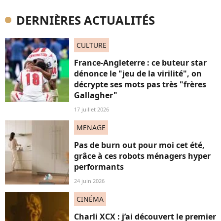
DERNIÈRES ACTUALITÉS
CULTURE
France-Angleterre : ce buteur star
dénonce le "jeu de la virilité", on
décrypte ses mots pas très "frères
Gallagher"
17 juillet 2026
MENAGE
Pas de burn out pour moi cet été,
grâce à ces robots ménagers hyper
performants
24 juin 2026
CINÉMA
Charli XCX : j’ai découvert le premier