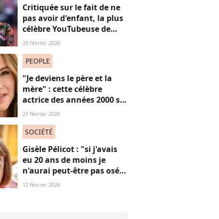
Critiquée sur le fait de ne
pas avoir d'enfant, la plus
célèbre YouTubeuse de
France répond aux
20 février 2026
"mascus" à la "virilité
fragile"
PEOPLE
"Je deviens le père et la
mère" : cette célèbre
actrice des années 2000 se
confie sur sa vie de parent
27 février 2026
célibataire
SOCIÉTÉ
Gisèle Pélicot : "si j'avais
eu 20 ans de moins je
n'aurai peut-être pas osé
refuser le huis-clos"
12 février 2026