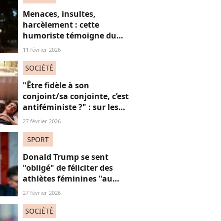
Menaces, insultes,
harcèlement : cette
humoriste témoigne du
sort des femmes sur les
11 février 2026
réseaux sociaux
SOCIÉTÉ
"Être fidèle à son
conjoint/sa conjointe, c’est
antiféministe ?" : sur les
réseaux sociaux, cette
27 février 2026
question fait débat
SPORT
Donald Trump se sent
"obligé" de féliciter des
athlètes féminines "au
risque d'être destitué"
27 février 2026
SOCIÉTÉ