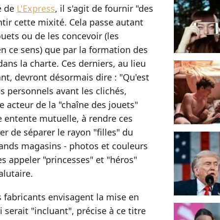
té de
L'Express
, il s'agit de fournir "des
tir cette mixité. Cela passe autant
ouets ou de les concevoir (les
en ce sens) que par la formation des
ans la charte. Ces derniers, au lieu
nt, devront désormais dire : "Qu'est
ts personnels avant les clichés,
ue acteur de la "chaîne des jouets"
ne entente mutuelle, à rendre ces
r de séparer le rayon "filles" du
rands magasins - photos et couleurs
les appeler "princesses" et "héros"
alutaire.
es fabricants envisagent la mise en
 serait "incluant", précise à ce titre