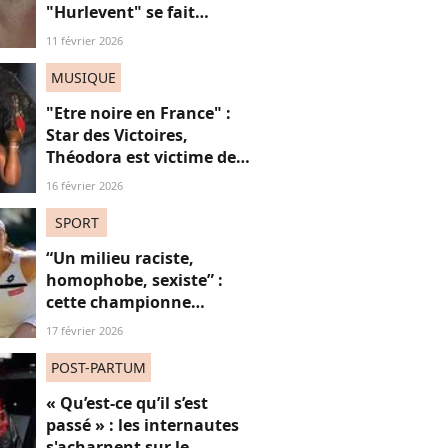
"Hurlevent" se fait
détruire par la presse, et si
11 février 2026
ces critiques étaient
sexistes ?
MUSIQUE
"Etre noire en France" :
Star des Victoires,
Théodora est victime de
misogynoir : qu’est-ce que
16 février 2026
c’est ?
SPORT
“Un milieu raciste,
homophobe, sexiste” :
cette championne
dézingue le monde du
17 février 2026
tennis
POST-PARTUM
« Qu’est-ce qu’il s’est
passé » : les internautes
s'acharnent sur le