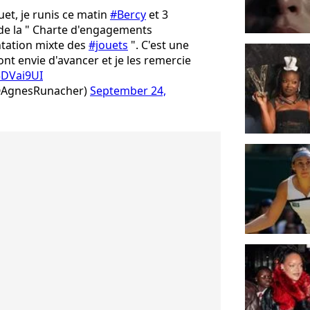
et, je runis ce matin
#Bercy
et 3
 de la " Charte d'engagements
ntation mixte des
#jouets
". C'est une
ont envie d'avancer et je les remercie
5DVai9UI
@AgnesRunacher)
September 24,