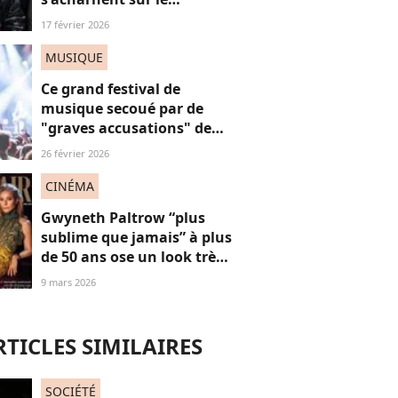
physique post-partum de
17 février 2026
Rihanna (et ça suffit)
MUSIQUE
Ce grand festival de
musique secoué par de
"graves accusations" de
violences sexistes et
26 février 2026
sexuelles
CINÉMA
Gwyneth Paltrow “plus
sublime que jamais” à plus
de 50 ans ose un look très
décolleté sur le tapis
9 mars 2026
rouge, une réponse sexy
aux réflexions “anti-
vieilles”
RTICLES SIMILAIRES
SOCIÉTÉ