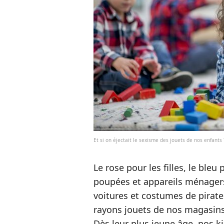
Et si on éjectait le sexisme des jouets de nos enfants 
Le rose pour les filles, le bleu
poupées et appareils ménagers 
voitures et costumes de pirates 
rayons jouets de nos magasin
Dès leur plus jeune âge, nos ki