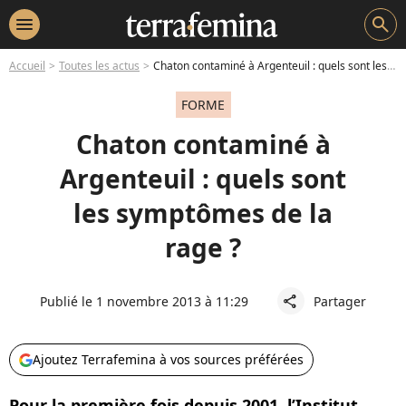
menu
search
Accueil
Toutes les actus
Chaton contaminé à Argenteuil : quels sont les symptômes de la rage ?
FORME
Chaton contaminé à
Argenteuil : quels sont
les symptômes de la
rage ?
Publié le 1 novembre 2013 à 11:29
Partager
share
Ajoutez Terrafemina à vos sources préférées
Pour la première fois depuis 2001, l’Institut