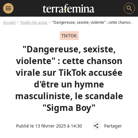
menu
search
Accueil
Toutes les actus
"Dangereuse, sexiste, violente" : cette chanson virale sur TikTok accusée d'être un hymne masculiniste, le scandale "Sigma Boy"
TIKTOK
"Dangereuse, sexiste,
violente" : cette chanson
virale sur TikTok accusée
d'être un hymne
masculiniste, le scandale
"Sigma Boy"
Publié le 13 février 2025 à 14:30
Partager
share