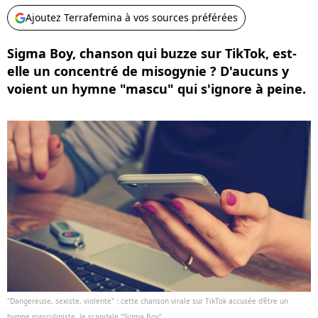
Ajoutez Terrafemina à vos sources préférées
Sigma Boy, chanson qui buzze sur TikTok, est-
elle un concentré de misogynie ? D'aucuns y
voient un hymne "mascu" qui s'ignore à peine.
"Dangereuse, sexiste, violente" : cette chanson virale sur TikTok accusée d'être un
hymne masculiniste, le scandale "Sigma Boy"