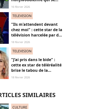
sent "moins femme"
16 février 2026
TELEVISION
"Ils m'attendent devant
chez moi" : cette star de la
télévision harcelée par des
admirateurs beaucoup
18 février 2026
trop intrusifs, elle
témoigne
TELEVISION
"J'ai pris dans le bide" :
cette ex star de téléréalité
brise le tabou de la
ménopause
18 février 2026
RTICLES SIMILAIRES
CULTURE