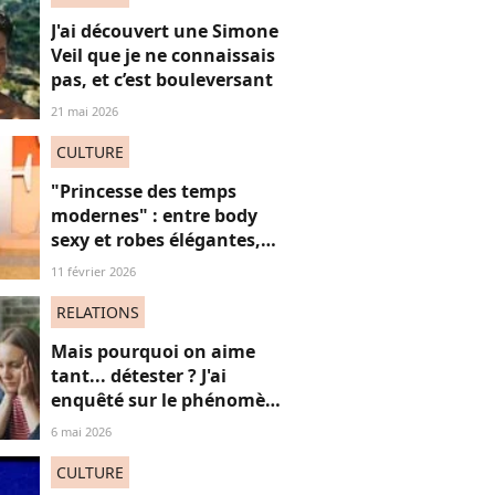
J'ai découvert une Simone
Veil que je ne connaissais
pas, et c’est bouleversant
21 mai 2026
CULTURE
"Princesse des temps
modernes" : entre body
sexy et robes élégantes,
cette popstar iconique
11 février 2026
"sidérante" sur ces photos
de "diva" absolue
RELATIONS
Mais pourquoi on aime
tant... détester ? J'ai
enquêté sur le phénomène
du "hate watching" (et ça
6 mai 2026
m'a emmené très loin)
CULTURE