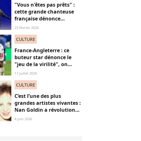
"Vous n'êtes pas prêts" :
cette grande chanteuse
française dénonce
“l’effacement des femmes
23 février 2026
noires” aux JO et ça fait
(forcément) réagir
CULTURE
France-Angleterre : ce
buteur star dénonce le
"jeu de la virilité", on
décrypte ses mots pas très
17 juillet 2026
"frères Gallagher"
CULTURE
C’est l’une des plus
grandes artistes vivantes :
Nan Goldin a révolutionné
mon regard, voici
4 juin 2026
pourquoi