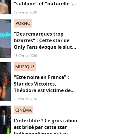
"sublime" et "naturelle"
sur ces images qui
12 février 2026
célèbrent la beauté des
"stars seniors"
PORNO
"Des remarques trop
bizarres" : Cette star de
Only Fans évoque le slut
shaming et son rapport
15 février 2026
compliqué au "travail du
sexe"
MUSIQUE
"Etre noire en France" :
Star des Victoires,
Théodora est victime de
misogynoir : qu’est-ce que
16 février 2026
c’est ?
CINÉMA
L’infertilité ? Ce gros tabou
est brisé par cette star
hollywoodienne qui se