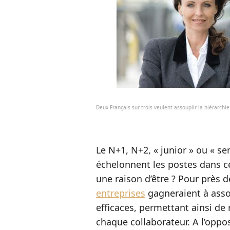
Deux Français sur trois veulent assouplir la hiérarchi
Le N+1, N+2, « junior » ou « s
échelonnent les postes dans ce
une raison d’être ? Pour près d
entreprises
gagneraient à asso
efficaces, permettant ainsi de 
chaque collaborateur. A l’oppo