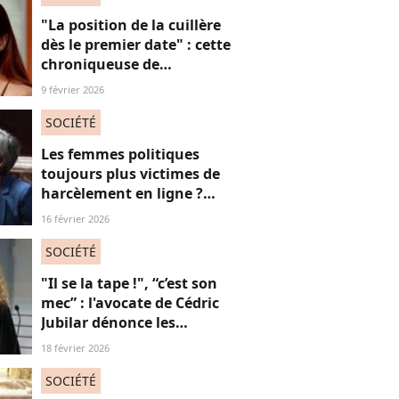
"La position de la cuillère
dès le premier date" : cette
chroniqueuse de
Quotidien s'amuse de
9 février 2026
l'injonction au sexe et c'est
absolument jubilatoire
SOCIÉTÉ
Les femmes politiques
toujours plus victimes de
harcèlement en ligne ?
Une étude interroge ce
16 février 2026
fléau alarmant
SOCIÉTÉ
"Il se la tape !", “c’est son
mec” : l'avocate de Cédric
Jubilar dénonce les
réflexions misogynes
18 février 2026
qu’elle subit, et que
subissent toutes ses
SOCIÉTÉ