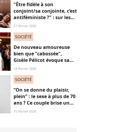
consœurs
"Être fidèle à son
conjoint/sa conjointe, c’est
antiféministe ?" : sur les
réseaux sociaux, cette
27 février 2026
question fait débat
SOCIÉTÉ
De nouveau amoureuse
bien que "cabossée",
Gisèle Pélicot évoque sa
nouvelle vie avec
18 février 2026
émotions
SOCIÉTÉ
“On se donne du plaisir,
plein” : le sexe à plus de 70
ans ? Ce couple brise un
non-dit sur ces images
10 février 2026
“jubilatoires”