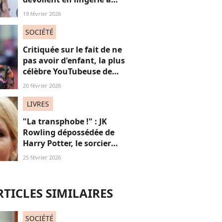
plus de 50 ans, face au
19 février 2026
fléau du slut shaming
SOCIÉTÉ
Critiquée sur le fait de ne
pas avoir d'enfant, la plus
célèbre YouTubeuse de
France répond aux
20 février 2026
"mascus" à la "virilité
fragile"
LIVRES
"La transphobe !" : JK
Rowling dépossédée de
Harry Potter, le sorcier
appartient il aux fans ?
25 février 2026
Radio France se
questionne
RTICLES SIMILAIRES
SOCIÉTÉ