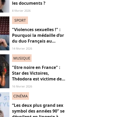
les documents ?
8 février 2026
SPORT
"Violences sexuelles !" :
Pourquoi la médaille d’or
du duo Français au
patinage aux JO fait
14 février 2026
polémique
MUSIQUE
"Etre noire en France" :
Star des Victoires,
Théodora est victime de
misogynoir : qu’est-ce que
16 février 2026
c’est ?
CINÉMA
“Les deux plus grand sex
symbol des années 90” se
dévoilent en lingerie à