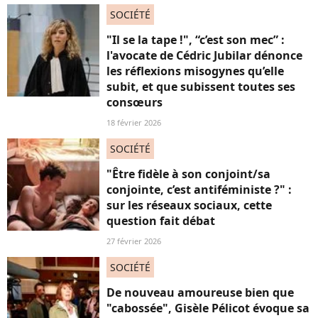
SOCIÉTÉ
"Il se la tape !", “c’est son mec” :
l'avocate de Cédric Jubilar dénonce
les réflexions misogynes qu’elle
subit, et que subissent toutes ses
consœurs
18 février 2026
SOCIÉTÉ
"Être fidèle à son conjoint/sa
conjointe, c’est antiféministe ?" :
sur les réseaux sociaux, cette
question fait débat
27 février 2026
SOCIÉTÉ
De nouveau amoureuse bien que
"cabossée", Gisèle Pélicot évoque sa