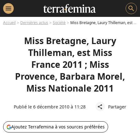
menu
search
Accueil
Dernières actus
Société
Miss Bretagne, Laury Thilleman, est Miss France 2011 ; Miss Provence, Barbara Morel, Miss Nationale 2011
Miss Bretagne, Laury
Thilleman, est Miss
France 2011 ; Miss
Provence, Barbara Morel,
Miss Nationale 2011
Publié le 6 décembre 2010 à 11:28
Partager
share
Ajoutez Terrafemina à vos sources préférées