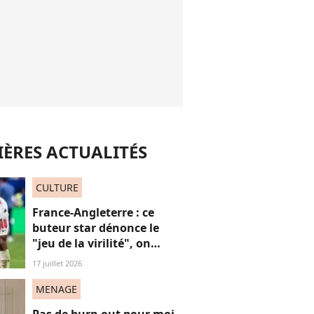
ÈRES ACTUALITÉS
CULTURE
France-Angleterre : ce
buteur star dénonce le
"jeu de la virilité", on
décrypte ses mots pas très
17 juillet 2026
"frères Gallagher"
MENAGE