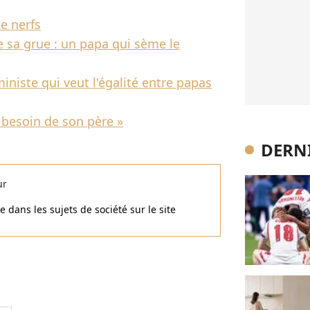
de nerfs
 sa grue : un papa qui sème le
iniste qui veut l'égalité entre papas
 besoin de son père »
DERNI
ur
 dans les sujets de société sur le site