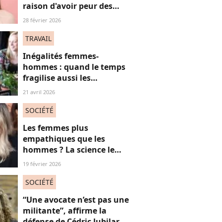
raison d'avoir peur des
hommes !" : cette prise de
28 février 2026
parole féministe fait
beaucoup réagir
TRAVAIL
Inégalités femmes-
hommes : quand le temps
fragilise aussi les
trajectoires financières
21 avril 2026
SOCIÉTÉ
Les femmes plus
empathiques que les
hommes ? La science le
démontre enfin mais il y a
19 février 2026
un “mais”...
SOCIÉTÉ
“Une avocate n’est pas une
militante”, affirme la
défense de Cédric Jubilar,