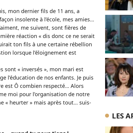
s, mon dernier fils de 11 ans, a
açon insolente à l’école, mes amies…
’aiment, me suivent, sont fières de
ière réaction « dis donc ce ne serait
ait ton fils à une certaine rébellion
stion lorsque l’éloignement est
es sont « inversés », mon mari est
e l’éducation de nos enfants. Je puis
bre est Ô combien respecté… Alors
mme moi pour l’organisation de notre
me « heurter » mais après tout… suis-
LES A