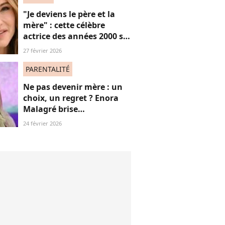
"Je deviens le père et la
mère" : cette célèbre
actrice des années 2000 se
confie sur sa vie de parent
27 février 2026
célibataire
PARENTALITÉ
Ne pas devenir mère : un
choix, un regret ? Enora
Malagré brise
courageusement un tabou
24 février 2026
(bravo)