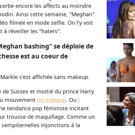
cerbe encore les affects au moindre
nodin. Ainsi cette semaine, "Meghan"
déo filmée en mode selfie. On l'y voit
t à réveiller les "haters".
"Meghan bashing" se déploie de
uchesse est au coeur de
 Markle s'est affichée sans makeup.
se de Sussex et moitié du prince Harry
n au mouvement
no makeup
. Ou :
ne tendance pop féministe incitant
eur trousse de maquillage. Comme un
 sempiternelles injonctions à la