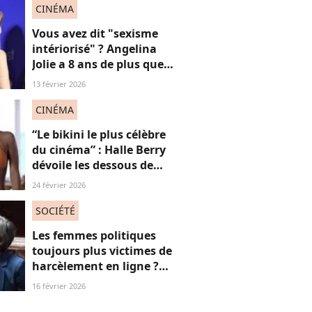
CINÉMA
Vous avez dit "sexisme
intériorisé" ? Angelina
Jolie a 8 ans de plus que
Louis Garrel, son
13 février 2026
compagnon de tapis
rouges, et ça dérange... les
CINÉMA
femmes plus jeunes
“Le bikini le plus célèbre
du cinéma” : Halle Berry
dévoile les dessous de
cette scène, la plus sexy (et
24 février 2026
légendaire) de sa carrière
SOCIÉTÉ
Les femmes politiques
toujours plus victimes de
harcèlement en ligne ?
Une étude interroge ce
16 février 2026
fléau alarmant