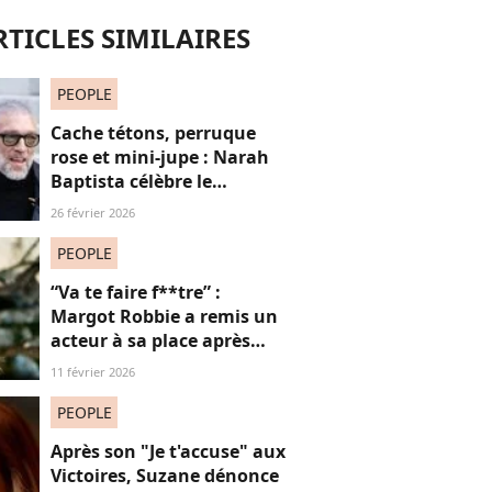
RTICLES SIMILAIRES
PEOPLE
Cache tétons, perruque
rose et mini-jupe : Narah
Baptista célèbre le
carnaval de Rio avec son
26 février 2026
compagnon Vincent Cassel
de 30 ans son aîné
PEOPLE
“Va te faire f**tre” :
Margot Robbie a remis un
acteur à sa place après
qu’il lui a conseillé de
11 février 2026
perdre du poids
PEOPLE
Après son "Je t'accuse" aux
Victoires, Suzane dénonce