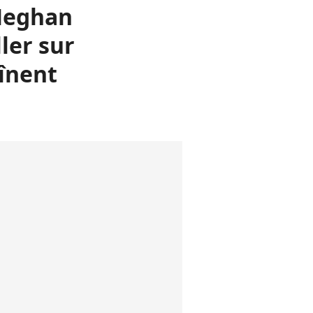
 Meghan
ler sur
aînent