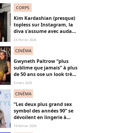
CORPS
Kim Kardashian (presque)
topless sur Instagram, la
diva s'assume avec audace
à plus de 40 ans
23 février 2026
CINÉMA
Gwyneth Paltrow “plus
sublime que jamais” à plus
de 50 ans ose un look très
décolleté sur le tapis
9 mars 2026
rouge, une réponse sexy
aux réflexions “anti-
CINÉMA
vieilles”
“Les deux plus grand sex
symbol des années 90” se
dévoilent en lingerie à
plus de 50 ans, face au
19 février 2026
fléau du slut shaming