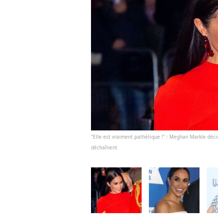
"Elle est vraiment pathétique !" : Meghan Markle déci
déchaînent