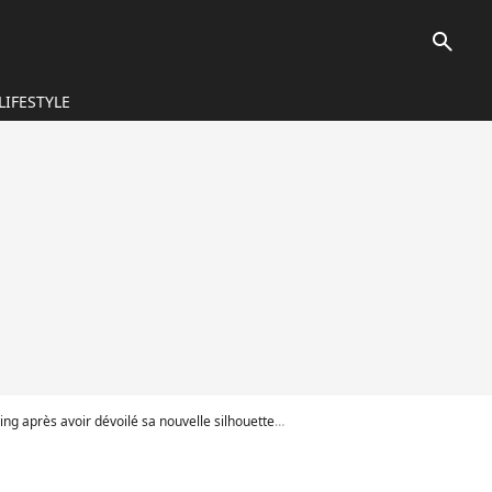
search
LIFESTYLE
r dévoilé sa nouvelle silhouette en maillot de bain