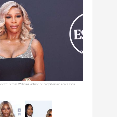
sclée" : Serena Williams victime de bodyshaming après avoir