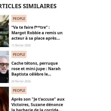
RTICLES SIMILAIRES
PEOPLE
“Va te faire f**tre” :
Margot Robbie a remis un
acteur à sa place après
qu’il lui a conseillé de
11 février 2026
perdre du poids
PEOPLE
Cache tétons, perruque
rose et mini-jupe : Narah
Baptista célèbre le
carnaval de Rio avec son
26 février 2026
compagnon Vincent Cassel
de 30 ans son aîné
PEOPLE
Après son "Je t'accuse" aux
Victoires, Suzane dénonce
la barbarie de la corrida