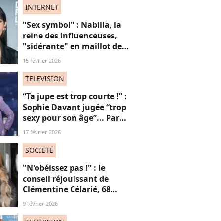
INTERNET
"Sex symbol" : Nabilla, la
reine des influenceuses,
"sidérante" en maillot de
bain sur ces photos de
15 février 2026
vacances
TELEVISION
“Ta jupe est trop courte !” :
Sophie Davant jugée “trop
sexy pour son âge”... Par
des femmes (adieu la
17 février 2026
sororité ?)
SOCIÉTÉ
"N'obéissez pas !" : le
conseil réjouissant de
Clémentine Célarié, 68
ans, aux jeunes femmes
9 février 2026
"accusées d'en faire