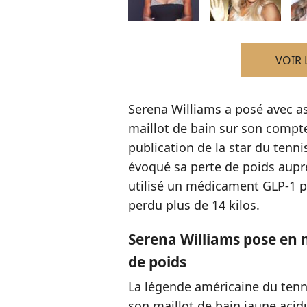
VOIR 
Serena Williams a posé avec a
maillot de bain sur son compte
publication de la star du tenni
évoqué sa perte de poids aup
utilisé un médicament GLP-1 pou
perdu plus de 14 kilos.
Serena Williams pose en m
de poids
La légende américaine du tennis
son maillot de bain jaune acid