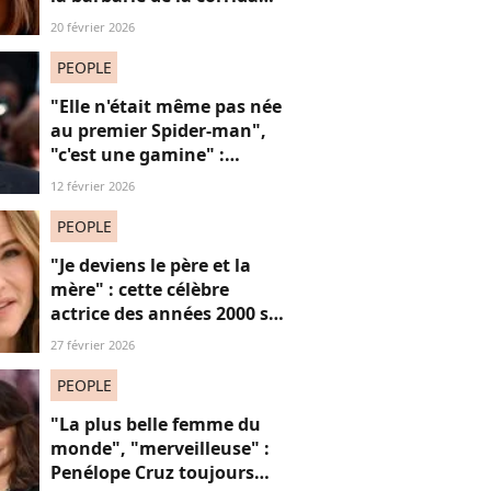
avec cette reprise iconique
20 février 2026
PEOPLE
"Elle n'était même pas née
au premier Spider-man",
"c'est une gamine" :
l'apparition de cet acteur
12 février 2026
avec sa petite amie de 30
ans de moins que lui
PEOPLE
suscite la critique
"Je deviens le père et la
mère" : cette célèbre
actrice des années 2000 se
confie sur sa vie de parent
27 février 2026
célibataire
PEOPLE
"La plus belle femme du
monde", "merveilleuse" :
Penélope Cruz toujours