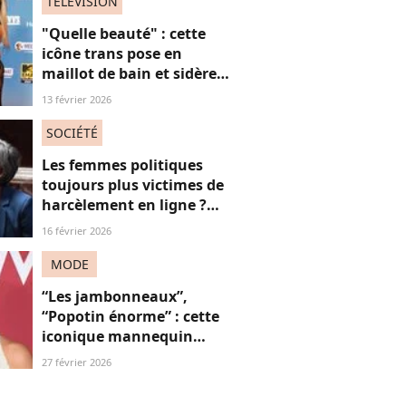
toujours trop"
TELEVISION
"Quelle beauté" : cette
icône trans pose en
maillot de bain et sidère
ses fans, une ode intime
13 février 2026
aux "vies trans"
SOCIÉTÉ
Les femmes politiques
toujours plus victimes de
harcèlement en ligne ?
Une étude interroge ce
16 février 2026
fléau alarmant
MODE
“Les jambonneaux”,
“Popotin énorme” : cette
iconique mannequin
victime de grossophobie,
27 février 2026
jugée “trop potelée”… Par
des femmes