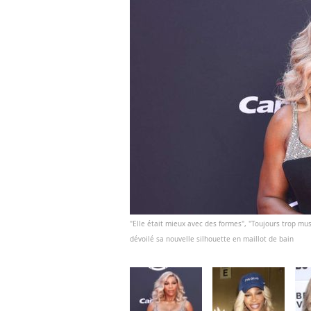
"Elle était mieux avec des formes", "Toujours trop mu
dévoilé sa nouvelle silhouette en maillot de bain