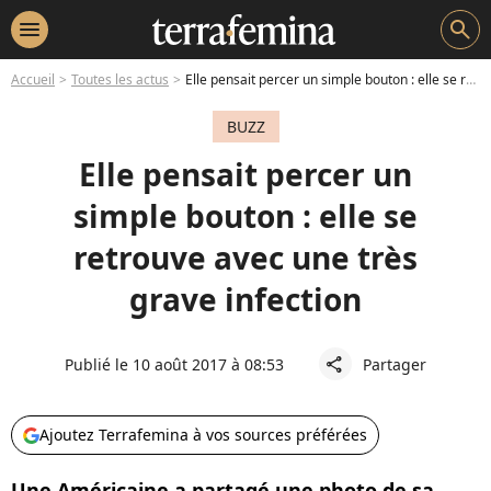
menu
search
Accueil
Toutes les actus
Elle pensait percer un simple bouton : elle se retrouve avec une très grave infection
BUZZ
Elle pensait percer un
simple bouton : elle se
retrouve avec une très
grave infection
Publié le 10 août 2017 à 08:53
Partager
share
Ajoutez Terrafemina à vos sources préférées
Une Américaine a partagé une photo de sa