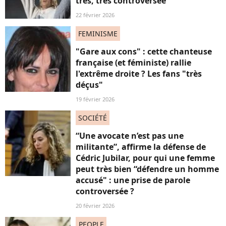
très, très controversée
22 février 2026
FEMINISME
"Gare aux cons" : cette chanteuse
française (et féministe) rallie
l'extrême droite ? Les fans "très
déçus"
19 février 2026
SOCIÉTÉ
“Une avocate n’est pas une
militante”, affirme la défense de
Cédric Jubilar, pour qui une femme
peut très bien “défendre un homme
accusé" : une prise de parole
controversée ?
20 février 2026
PEOPLE