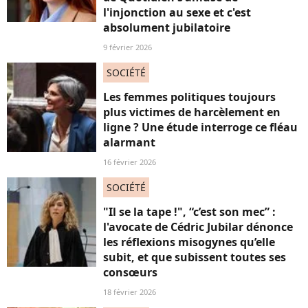
l'injonction au sexe et c'est
absolument jubilatoire
9 février 2026
SOCIÉTÉ
Les femmes politiques toujours
plus victimes de harcèlement en
ligne ? Une étude interroge ce fléau
alarmant
16 février 2026
SOCIÉTÉ
"Il se la tape !", “c’est son mec” :
l'avocate de Cédric Jubilar dénonce
les réflexions misogynes qu’elle
subit, et que subissent toutes ses
consœurs
18 février 2026