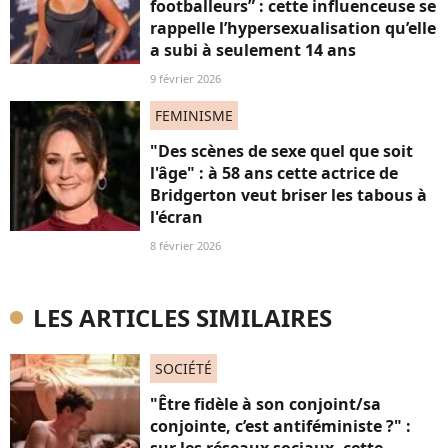
footballeurs” : cette influenceuse se
rappelle l’hypersexualisation qu’elle
a subi à seulement 14 ans
9 février 2026
FEMINISME
"Des scènes de sexe quel que soit
l'âge" : à 58 ans cette actrice de
Bridgerton veut briser les tabous à
l'écran
8 février 2026
LES ARTICLES SIMILAIRES
SOCIÉTÉ
"Être fidèle à son conjoint/sa
conjointe, c’est antiféministe ?" :
sur les réseaux sociaux, cette