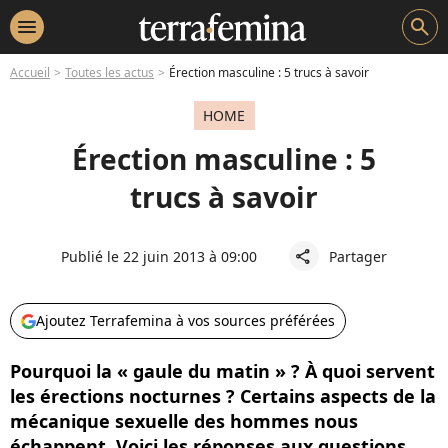
menu
search
Accueil
Toutes les actus
Érection masculine : 5 trucs à savoir
HOME
Érection masculine : 5
trucs à savoir
Publié le 22 juin 2013 à 09:00
Partager
share
Ajoutez Terrafemina à vos sources préférées
Pourquoi la « gaule du matin » ? À quoi servent
les érections nocturnes ? Certains aspects de la
mécanique sexuelle des hommes nous
échappent. Voici les réponses aux questions