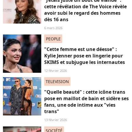
“J’étais juste un bout de viande” :
cette révélation de The Voice révèle
avoir subi le regard des hommes
dès 16 ans
6 mars 2026
PEOPLE
"Cette femme est une déesse" :
Kylie Jenner pose en lingerie pour
SKIMS et subjugue les internautes
12 février 2026
TELEVISION
"Quelle beauté" : cette icône trans
pose en maillot de bain et sidère ses
fans, une ode intime aux "vies
trans"
13 février 2026
SOCIÉTÉ