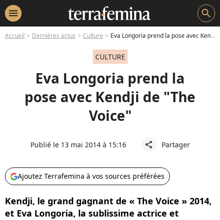
menu
search
Accueil
Dernières actus
Culture
Eva Longoria prend la pose avec Kendji de "The Voice"
CULTURE
Eva Longoria prend la
pose avec Kendji de "The
Voice"
Publié le 13 mai 2014 à 15:16
Partager
share
Ajoutez Terrafemina à vos sources préférées
Kendji, le grand gagnant de « The Voice » 2014,
et Eva Longoria, la sublissime actrice et