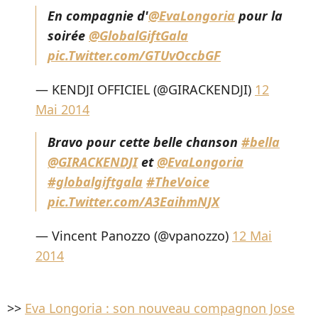
En compagnie d'
@EvaLongoria
pour la
soirée
@GlobalGiftGala
pic.Twitter.com/GTUvOccbGF
— KENDJI OFFICIEL (@GIRACKENDJI)
12
Mai 2014
Bravo pour cette belle chanson
#bella
@GIRACKENDJI
et
@EvaLongoria
#globalgiftgala
#TheVoice
pic.Twitter.com/A3EaihmNJX
— Vincent Panozzo (@vpanozzo)
12 Mai
2014
>>
Eva Longoria : son nouveau compagnon Jose