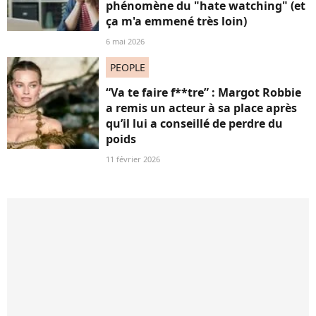
phénomène du "hate watching" (et
ça m'a emmené très loin)
6 mai 2026
PEOPLE
“Va te faire f**tre” : Margot Robbie
a remis un acteur à sa place après
qu’il lui a conseillé de perdre du
poids
11 février 2026