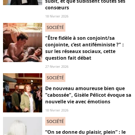
subit, et que subissent toutes ses
consœurs
18 février 2026
SOCIÉTÉ
"Être fidèle à son conjoint/sa
conjointe, c’est antiféministe ?" :
sur les réseaux sociaux, cette
question fait débat
27 février 2026
SOCIÉTÉ
De nouveau amoureuse bien que
"cabossée", Gisèle Pélicot évoque sa
nouvelle vie avec émotions
18 février 2026
SOCIÉTÉ
“On se donne du plaisir, plein” : le