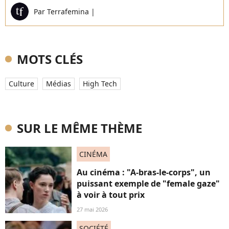
Par
Terrafemina
|
MOTS CLÉS
Culture
Médias
High Tech
SUR LE MÊME THÈME
CINÉMA
Au cinéma : "A-bras-le-corps", un
puissant exemple de "female gaze"
à voir à tout prix
27 mai 2026
SOCIÉTÉ