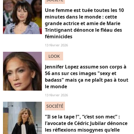
Une femme est tuée toutes les 10
minutes dans le monde : cette
grande actrice et amie de Marie
Trintignant dénonce le fléau des
féminicides
13 février 2026
LOOK
Jennifer Lopez assume son corps à
56 ans sur ces images "sexy et
badass" mais ça ne plaît pas à tout
le monde
13 février 2026
SOCIÉTÉ
"Il se la tape !", “c’est son mec” :
l'avocate de Cédric Jubilar dénonce
les réflexions misogynes qu’elle