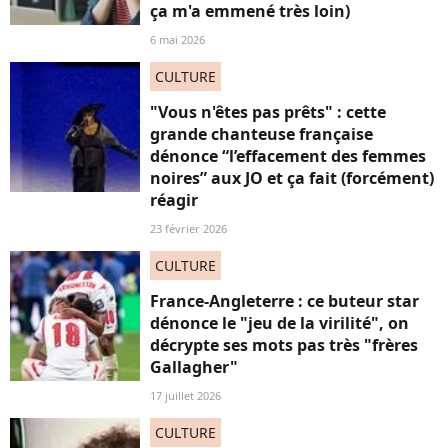
ça m'a emmené très loin)
6 mai 2026
CULTURE
"Vous n'êtes pas prêts" : cette
grande chanteuse française
dénonce “l’effacement des femmes
noires” aux JO et ça fait (forcément)
réagir
23 février 2026
CULTURE
France-Angleterre : ce buteur star
dénonce le "jeu de la virilité", on
décrypte ses mots pas très "frères
Gallagher"
17 juillet 2026
CULTURE