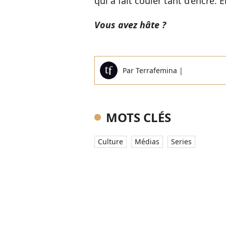
qui a fait couler tant d’encre.
Vous avez hâte ?
Par
Terrafemina
|
MOTS CLÉS
Culture
Médias
Series