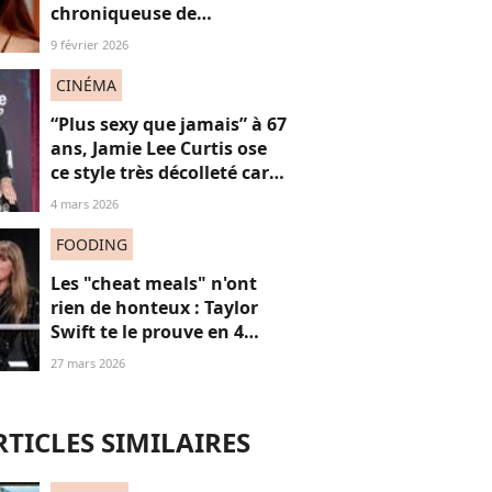
chroniqueuse de
Quotidien s'amuse de
9 février 2026
l'injonction au sexe et c'est
absolument jubilatoire
CINÉMA
“Plus sexy que jamais” à 67
ans, Jamie Lee Curtis ose
ce style très décolleté car
“les femmes n’ont pas de
4 mars 2026
date de péremption”
FOODING
Les "cheat meals" n'ont
rien de honteux : Taylor
Swift te le prouve en 4
points, et tu ferais mieux
27 mars 2026
de l'écouter
RTICLES SIMILAIRES