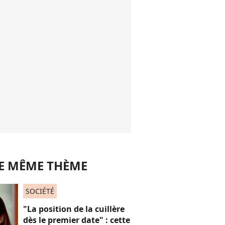
LE MÊME THÈME
SOCIÉTÉ
"La position de la cuillère
dès le premier date" : cette