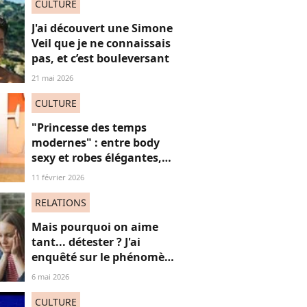
CULTURE
J'ai découvert une Simone
Veil que je ne connaissais
pas, et c’est bouleversant
21 mai 2026
CULTURE
"Princesse des temps
modernes" : entre body
sexy et robes élégantes,
cette popstar iconique
11 février 2026
"sidérante" sur ces photos
de "diva" absolue
RELATIONS
Mais pourquoi on aime
tant... détester ? J'ai
enquêté sur le phénomène
du "hate watching" (et ça
6 mai 2026
m'a emmené très loin)
CULTURE