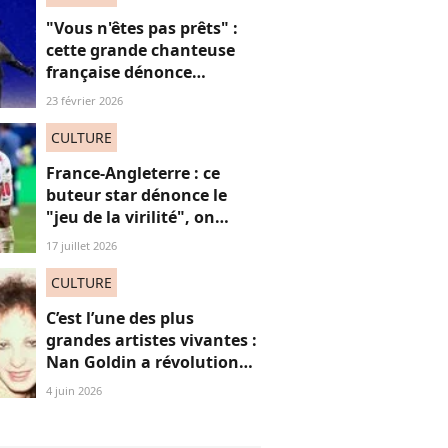
"Vous n'êtes pas prêts" :
cette grande chanteuse
française dénonce
“l’effacement des femmes
23 février 2026
noires” aux JO et ça fait
(forcément) réagir
CULTURE
France-Angleterre : ce
buteur star dénonce le
"jeu de la virilité", on
décrypte ses mots pas très
17 juillet 2026
"frères Gallagher"
CULTURE
C’est l’une des plus
grandes artistes vivantes :
Nan Goldin a révolutionné
mon regard, voici
4 juin 2026
pourquoi