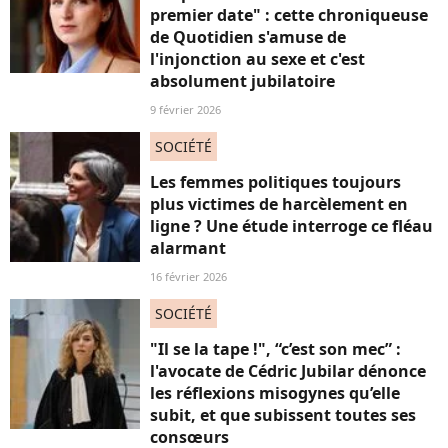
premier date" : cette chroniqueuse
de Quotidien s'amuse de
l'injonction au sexe et c'est
absolument jubilatoire
9 février 2026
SOCIÉTÉ
Les femmes politiques toujours
plus victimes de harcèlement en
ligne ? Une étude interroge ce fléau
alarmant
16 février 2026
SOCIÉTÉ
"Il se la tape !", “c’est son mec” :
l'avocate de Cédric Jubilar dénonce
les réflexions misogynes qu’elle
subit, et que subissent toutes ses
consœurs