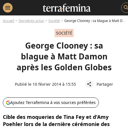
menu
sear
Accueil
Dernières actus
Société
George Clooney : sa blague à Matt Damon après les Golden Globes
SOCIÉTÉ
George Clooney : sa
blague à Matt Damon
après les Golden Globes
Publié le 10 février 2014 à 15:55
Partager
share
Ajoutez Terrafemina à vos sources préférées
Cible des moqueries de Tina Fey et d'Amy
Poehler lors de la dernière cérémonie des