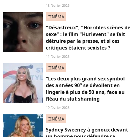
18 février 2026
CINÉMA
"Désastreux", "Horribles scènes de
sexe" : le film "Hurlevent" se fait
détruire par la presse, et si ces
critiques étaient sexistes ?
11 février 2026
CINÉMA
“Les deux plus grand sex symbol
des années 90” se dévoilent en
lingerie à plus de 50 ans, face au
fléau du slut shaming
19 février 2026
CINÉMA
Sydney Sweeney à genoux devant
un homme pour défendre sa