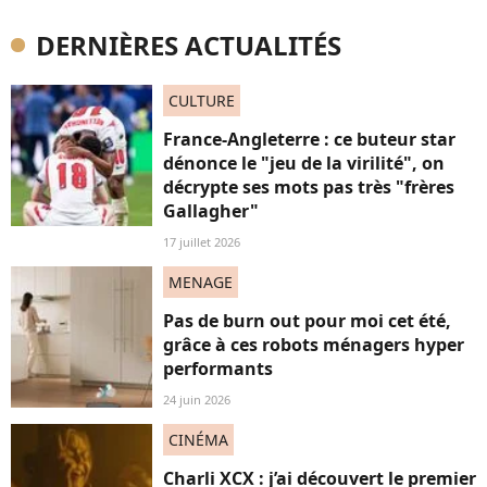
DERNIÈRES ACTUALITÉS
CULTURE
France-Angleterre : ce buteur star
dénonce le "jeu de la virilité", on
décrypte ses mots pas très "frères
Gallagher"
17 juillet 2026
MENAGE
Pas de burn out pour moi cet été,
grâce à ces robots ménagers hyper
performants
24 juin 2026
CINÉMA
Charli XCX : j’ai découvert le premier