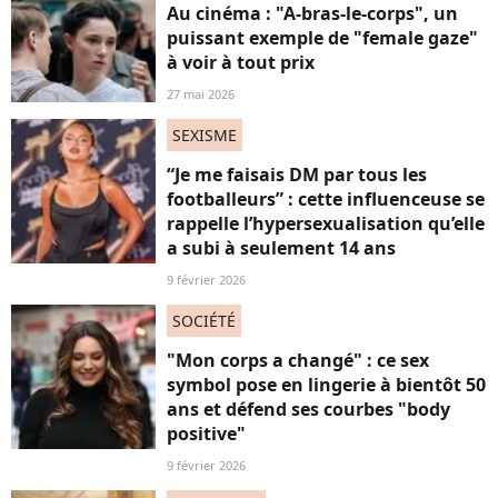
Au cinéma : "A-bras-le-corps", un
puissant exemple de "female gaze"
à voir à tout prix
27 mai 2026
SEXISME
“Je me faisais DM par tous les
footballeurs” : cette influenceuse se
rappelle l’hypersexualisation qu’elle
a subi à seulement 14 ans
9 février 2026
SOCIÉTÉ
"Mon corps a changé" : ce sex
symbol pose en lingerie à bientôt 50
ans et défend ses courbes "body
positive"
9 février 2026