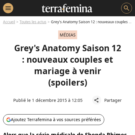
menu
search
Accueil
Toutes les actus
Grey's Anatomy Saison 12 : nouveaux couples et mariage à venir (spoilers)
MÉDIAS
Grey's Anatomy Saison 12
: nouveaux couples et
mariage à venir
(spoilers)
Publié le 1 décembre 2015 à 12:05
Partager
share
Ajoutez Terrafemina à vos sources préférées
Alors que la série médicale de Shonda Rhimes