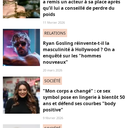
a remis un acteur à sa place après
qu’il lui a conseillé de perdre du
poids
11 février 2026
RELATIONS
Ryan Gosling réinvente-t-il la
masculinité à Hollywood ? On a
enquêté sur les "hommes
nouveaux"
20 mars 2026
SOCIÉTÉ
"Mon corps a changé" : ce sex
symbol pose en lingerie à bientôt 50
ans et défend ses courbes "body
positive"
9 février 2026