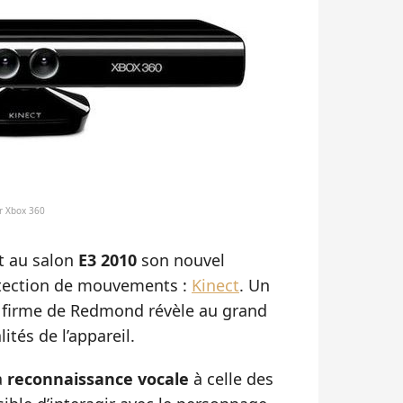
ur Xbox 360
t au salon
E3 2010
son nouvel
étection de mouvements :
Kinect
. Un
a firme de Redmond révèle au grand
ités de l’appareil.
a
reconnaissance vocale
à celle des