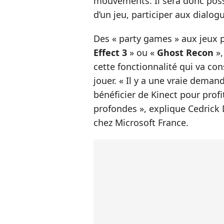
mouvements. Il sera donc poss
d’un jeu, participer aux dialog
Des « party games » aux jeux
Effect 3
» ou «
Ghost Recon
»,
cette fonctionnalité qui va c
jouer. « Il y a une vraie deman
bénéficier de Kinect pour profi
profondes », explique Cedrick
chez Microsoft France.