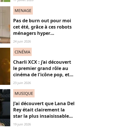
"frères Gallagher"
MENAGE
Pas de burn out pour moi
cet été, grâce à ces robots
ménagers hyper
performants
24 juin 2026
CINÉMA
Charli XCX : j’ai découvert
le premier grand rôle au
cinéma de l'icône pop, et
c'est un vrai OVNI
23 juin 2026
MUSIQUE
J'ai découvert que Lana Del
Rey était clairement la
star la plus insaisissable
de la pop, et voici
19 juin 2026