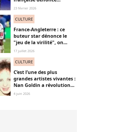
“l’effacement des femmes
23 février 2026
noires” aux JO et ça fait
(forcément) réagir
CULTURE
France-Angleterre : ce
buteur star dénonce le
"jeu de la virilité", on
décrypte ses mots pas très
17 juillet 2026
"frères Gallagher"
CULTURE
C’est l’une des plus
grandes artistes vivantes :
Nan Goldin a révolutionné
mon regard, voici
4 juin 2026
pourquoi