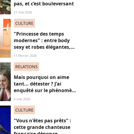
pas, et c’est bouleversant
21 mai 2026
CULTURE
"Princesse des temps
modernes" : entre body
sexy et robes élégantes,
cette popstar iconique
11 février 2026
"sidérante" sur ces photos
de "diva" absolue
RELATIONS
Mais pourquoi on aime
tant... détester ? J'ai
enquêté sur le phénomène
du "hate watching" (et ça
6 mai 2026
m'a emmené très loin)
CULTURE
"Vous n'êtes pas prêts" :
cette grande chanteuse
française dénonce