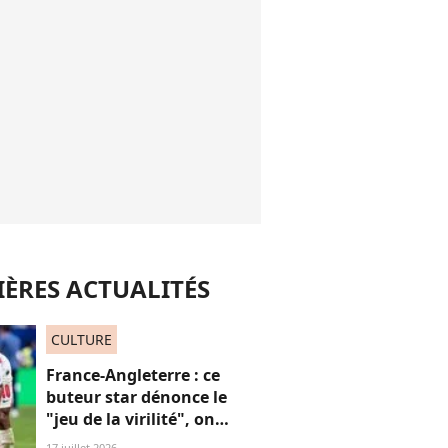
ÈRES ACTUALITÉS
CULTURE
France-Angleterre : ce
buteur star dénonce le
"jeu de la virilité", on
décrypte ses mots pas très
17 juillet 2026