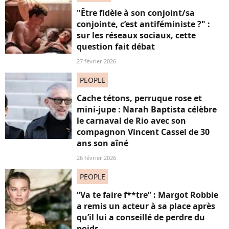
"Être fidèle à son conjoint/sa
conjointe, c’est antiféministe ?" :
sur les réseaux sociaux, cette
question fait débat
27 février 2026
PEOPLE
Cache tétons, perruque rose et
mini-jupe : Narah Baptista célèbre
le carnaval de Rio avec son
compagnon Vincent Cassel de 30
ans son aîné
26 février 2026
PEOPLE
“Va te faire f**tre” : Margot Robbie
a remis un acteur à sa place après
qu’il lui a conseillé de perdre du
poids