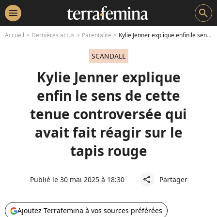
menu
search
Accueil
Dernières actus
Parentalité
Kylie Jenner explique enfin le sens de cette tenue controversée qui avait fait réagir sur le tapis rouge
SCANDALE
Kylie Jenner explique
enfin le sens de cette
tenue controversée qui
avait fait réagir sur le
tapis rouge
Publié le 30 mai 2025 à 18:30
Partager
share
Ajoutez Terrafemina à vos sources préférées