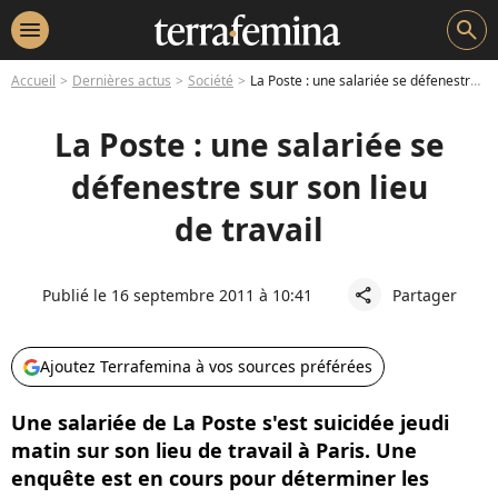
menu
search
Accueil
Dernières actus
Société
La Poste : une salariée se défenestre sur son lieu de travail
La Poste : une salariée se
défenestre sur son lieu
de travail
Publié le 16 septembre 2011 à 10:41
Partager
share
Ajoutez Terrafemina à vos sources préférées
Une salariée de La Poste s'est suicidée jeudi
matin sur son lieu de travail à Paris. Une
enquête est en cours pour déterminer les