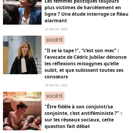
Les femmes politiques toujours
plus victimes de harcèlement en
ligne ? Une étude interroge ce fléau
alarmant
16 février 2026
SOCIÉTÉ
"Il se la tape !", “c’est son mec” :
l'avocate de Cédric Jubilar dénonce
les réflexions misogynes qu’elle
subit, et que subissent toutes ses
consœurs
18 février 2026
SOCIÉTÉ
"Être fidèle à son conjoint/sa
conjointe, c’est antiféministe ?" :
sur les réseaux sociaux, cette
question fait débat