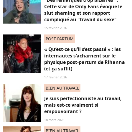
"Des remarques trop bizarres" :
Cette star de Only Fans évoque le
slut shaming et son rapport
compliqué au "travail du sexe"
15 février 2026
POST-PARTUM
« Qu’est-ce qu’il s’est passé » : les
internautes s'acharnent sur le
physique post-partum de Rihanna
(et ça suffit)
17 février 2026
BIEN AU TRAVAIL
Je suis perfectionniste au travail,
mais est-ce vraiment si
empouvoirant ?
18 mars 2026
BIEN AU TRAVAIL