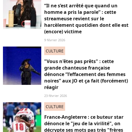
“Il ne s’est arrêté que quand un
homme a pris la parole” : cette
streameuse revient sur le
harcèlement quotidien dont elle est
(encore) victime
9 février 2026
CULTURE
"Vous n'êtes pas prêts" : cette
grande chanteuse française
dénonce “l’effacement des femmes
noires” aux JO et ça fait (forcément)
réagir
23 février 2026
CULTURE
France-Angleterre : ce buteur star
dénonce le "jeu de la virilité", on
décrypte ses mots pas très "frères