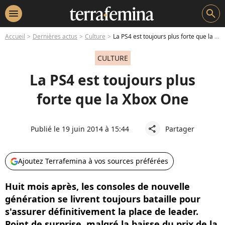
menu
search
Accueil
Dernières actus
Culture
La PS4 est toujours plus forte que la Xbox One
CULTURE
La PS4 est toujours plus
forte que la Xbox One
Publié le 19 juin 2014 à 15:44
Partager
share
Ajoutez Terrafemina à vos sources préférées
Huit mois après, les consoles de nouvelle
génération se livrent toujours bataille pour
s'assurer définitivement la place de leader.
Point de surprise, malgré la baisse du prix de la