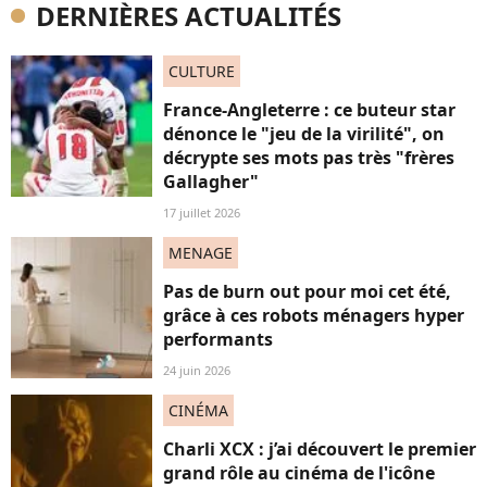
DERNIÈRES ACTUALITÉS
CULTURE
France-Angleterre : ce buteur star
dénonce le "jeu de la virilité", on
décrypte ses mots pas très "frères
Gallagher"
17 juillet 2026
MENAGE
Pas de burn out pour moi cet été,
grâce à ces robots ménagers hyper
performants
24 juin 2026
CINÉMA
Charli XCX : j’ai découvert le premier
grand rôle au cinéma de l'icône