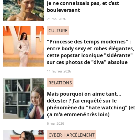
je ne connaissais pas, et c’est
bouleversant
21 mai 2026
CULTURE
"Princesse des temps modernes" :
entre body sexy et robes élégantes,
cette popstar iconique "sidérante"
sur ces photos de "diva" absolue
11 février 2026
RELATIONS
Mais pourquoi on aime tant...
détester ? J'ai enquêté sur le
phénomène du "hate watching" (et
ça m'a emmené très loin)
6 mai 2026
CYBER-HARCÈLEMENT