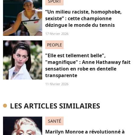
SPORT
“Un milieu raciste, homophobe,
sexiste” : cette championne
dézingue le monde du tennis
17 février 2026
PEOPLE
"Elle est tellement belle",
"magnifique" : Anne Hathaway fait
sensation en robe en dentelle
transparente
11 février 2026
LES ARTICLES SIMILAIRES
SANTÉ
Marilyn Monroe a révolutionné à