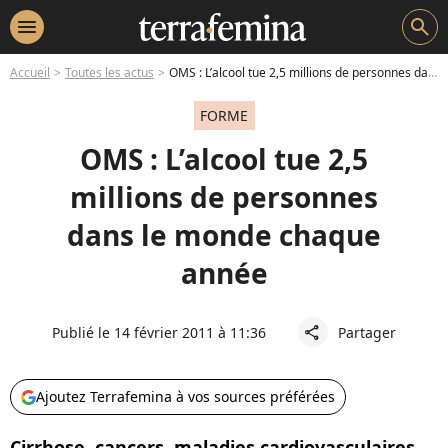
menu
search
Accueil
Toutes les actus
OMS : L’alcool tue 2,5 millions de personnes dans le monde chaque année
FORME
OMS : L’alcool tue 2,5
millions de personnes
dans le monde chaque
année
Publié le 14 février 2011 à 11:36
Partager
share
Ajoutez Terrafemina à vos sources préférées
Cirrhose, cancers, maladies cardiovasculaires…