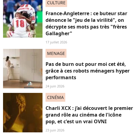
CULTURE
France-Angleterre : ce buteur star
dénonce le "jeu de la virilité", on
décrypte ses mots pas très "frères
Gallagher"
17 juillet 2026
MENAGE
Pas de burn out pour moi cet été,
grâce à ces robots ménagers hyper
performants
24 juin 2026
CINÉMA
Charli XCX : j’ai découvert le premier
grand rôle au cinéma de l'icône
pop, et c'est un vrai OVNI
23 juin 2026