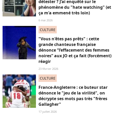
détester ? J'ai enquêté sur le
phénomène du "hate watching" (et
ça m'a emmené très loin)
6 mai 2026
CULTURE
"Vous n'êtes pas prêts" : cette
grande chanteuse française
dénonce “l’effacement des femmes
noires” aux JO et ça fait (forcément)
réagir
23 février 2026
CULTURE
France-Angleterre : ce buteur star
dénonce le "jeu de la virilité", on
décrypte ses mots pas très "frères
Gallagher"
17 juillet 2026