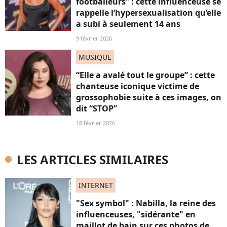
footballeurs” : cette influenceuse se
rappelle l’hypersexualisation qu’elle
a subi à seulement 14 ans
9 février 2026
MUSIQUE
“Elle a avalé tout le groupe” : cette
chanteuse iconique victime de
grossophobie suite à ces images, on
dit “STOP”
18 février 2026
LES ARTICLES SIMILAIRES
INTERNET
"Sex symbol" : Nabilla, la reine des
influenceuses, "sidérante" en
maillot de bain sur ces photos de