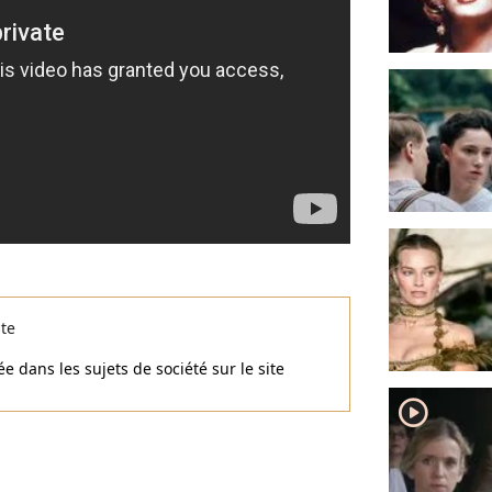
ste
e dans les sujets de société sur le site
player2