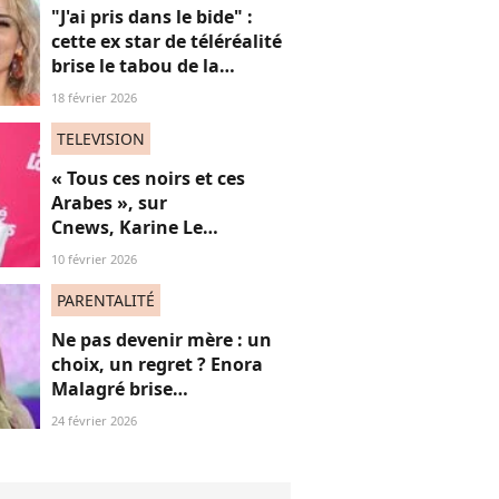
"J'ai pris dans le bide" :
cette ex star de téléréalité
brise le tabou de la
ménopause
18 février 2026
TELEVISION
« Tous ces noirs et ces
Arabes », sur
Cnews, Karine Le
Marchand livre une
10 février 2026
"anecdote" raciste (et on
souffle fort)
PARENTALITÉ
Ne pas devenir mère : un
choix, un regret ? Enora
Malagré brise
courageusement un tabou
24 février 2026
(bravo)