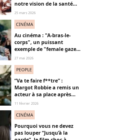
notre vision de la santé
mentale (bien avant
25 mars 2026
Britney Spears), on te
raconte pourquoi
CINÉMA
Au cinéma : "A-bras-le-
corps", un puissant
exemple de "female gaze"
à voir à tout prix
27 mai 2026
PEOPLE
“Va te faire f**tre” :
Margot Robbie a remis un
acteur à sa place après
qu’il lui a conseillé de
11 février 2026
perdre du poids
CINÉMA
Pourquoi vous ne devez
pas louper “Jusqu’à la
garde”, le film choc à