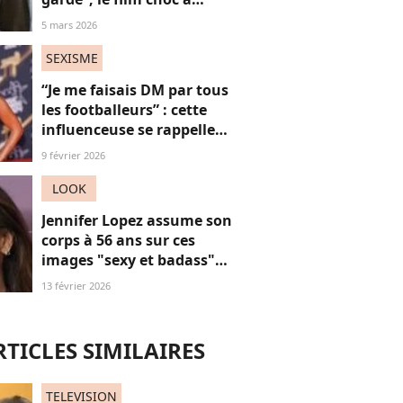
(re)voir gratuitement en
5 mars 2026
ligne
SEXISME
“Je me faisais DM par tous
les footballeurs” : cette
influenceuse se rappelle
l’hypersexualisation
9 février 2026
qu’elle a subi à seulement
14 ans
LOOK
Jennifer Lopez assume son
corps à 56 ans sur ces
images "sexy et badass"
mais ça ne plaît pas à tout
13 février 2026
le monde
RTICLES SIMILAIRES
TELEVISION