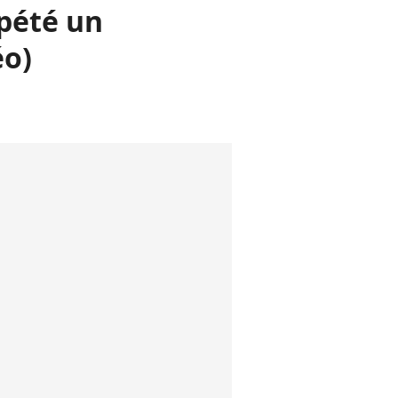
 pété un
éo)