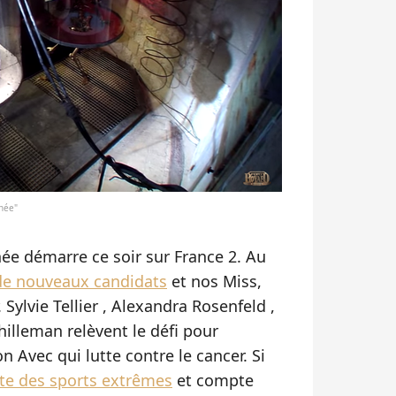
née"
née démarre ce soir sur France 2. Au
de nouveaux candidats
et nos Miss,
 Sylvie Tellier , Alexandra Rosenfeld ,
hilleman relèvent le défi pour
n Avec qui lutte contre le cancer. Si
te des sports extrêmes
et compte