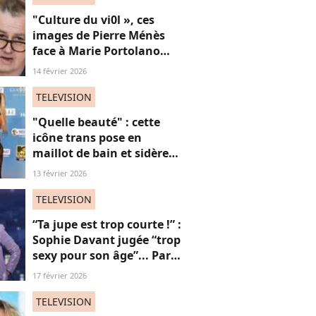
"Culture du vi0l », ces
images de Pierre Ménès
face à Marie Portolano
refont surface et choquent
14 février 2026
les internautes
TELEVISION
"Quelle beauté" : cette
icône trans pose en
maillot de bain et sidère
ses fans, une ode intime
13 février 2026
aux "vies trans"
TELEVISION
“Ta jupe est trop courte !” :
Sophie Davant jugée “trop
sexy pour son âge”... Par
des femmes (adieu la
17 février 2026
sororité ?)
TELEVISION