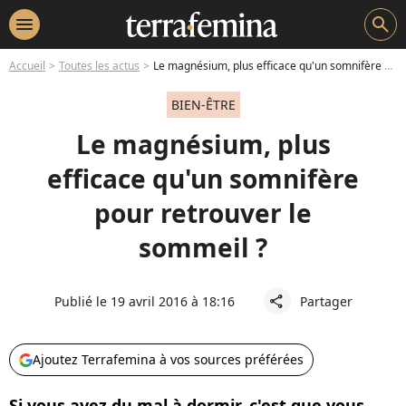
menu
search
Accueil
Toutes les actus
Le magnésium, plus efficace qu'un somnifère pour retrouver le sommeil ?
BIEN-ÊTRE
Le magnésium, plus
efficace qu'un somnifère
pour retrouver le
sommeil ?
Publié le 19 avril 2016 à 18:16
Partager
share
Ajoutez Terrafemina à vos sources préférées
Si vous avez du mal à dormir, c'est que vous